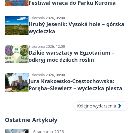
Festiwal wraca do Parku Kuronia
8 sierpnia 2026, 05:00
Hrubý Jeseník: Vysoká hole – górska
wycieczka
8 sierpnia 2026, 12:00
Dzikie warsztaty w Egzotarium –
odkryj moc dzikich roślin
9 sierpnia 2026, 08:00
Jura Krakowsko-Częstochowska:
Poręba–Siewierz – wycieczka piesza
Kolejne wydarzenia
Ostatnie Artykuły
6 sierpnia 2026