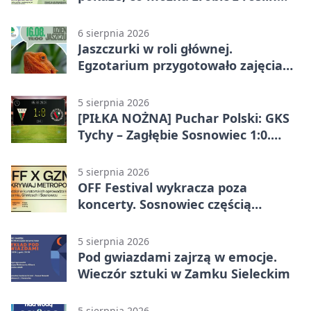
obok nas
6 sierpnia 2026
Jaszczurki w roli głównej.
Egzotarium przygotowało zajęcia
dla początkujących
5 sierpnia 2026
[PIŁKA NOŻNA] Puchar Polski: GKS
Tychy – Zagłębie Sosnowiec 1:0.
Gospodarze rozstrzygnęli mecz
przed przerwą
5 sierpnia 2026
OFF Festival wykracza poza
koncerty. Sosnowiec częścią
odkrywania Metropolii
5 sierpnia 2026
Pod gwiazdami zajrzą w emocje.
Wieczór sztuki w Zamku Sieleckim
5 sierpnia 2026