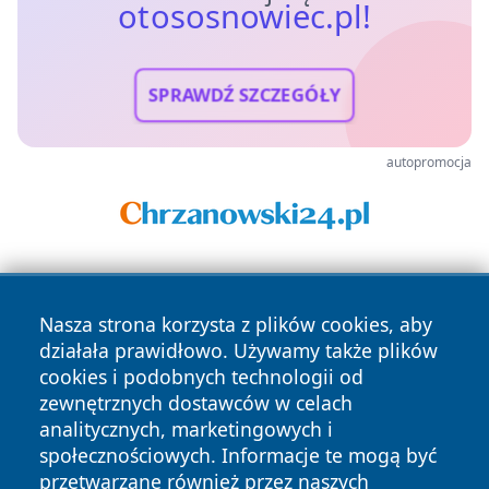
otososnowiec.pl!
SPRAWDŹ SZCZEGÓŁY
autopromocja
Nasza strona korzysta z plików cookies, aby
działała prawidłowo. Używamy także plików
cookies i podobnych technologii od
zewnętrznych dostawców w celach
Copyright © 2026 otososnowiec.pl Wszystkie prawa
analitycznych, marketingowych i
zastrzeżone.
społecznościowych. Informacje te mogą być
przetwarzane również przez naszych