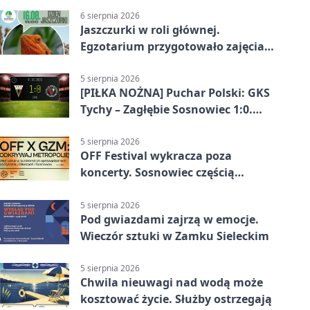
6 sierpnia 2026
Jaszczurki w roli głównej.
Egzotarium przygotowało zajęcia
dla początkujących
5 sierpnia 2026
[PIŁKA NOŻNA] Puchar Polski: GKS
Tychy – Zagłębie Sosnowiec 1:0.
Gospodarze rozstrzygnęli mecz
przed przerwą
5 sierpnia 2026
OFF Festival wykracza poza
koncerty. Sosnowiec częścią
odkrywania Metropolii
5 sierpnia 2026
Pod gwiazdami zajrzą w emocje.
Wieczór sztuki w Zamku Sieleckim
5 sierpnia 2026
Chwila nieuwagi nad wodą może
kosztować życie. Służby ostrzegają