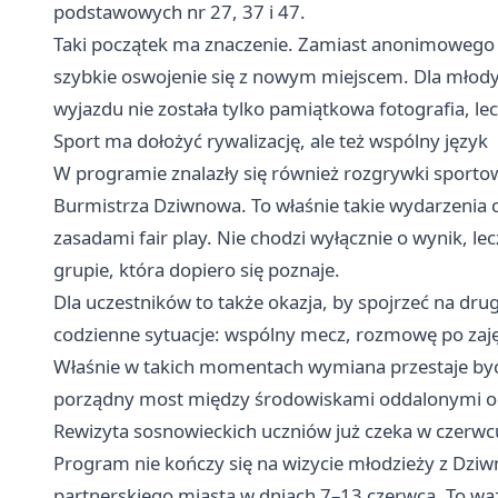
podstawowych nr 27, 37 i 47.
Taki początek ma znaczenie. Zamiast anonimowego 
szybkie oswojenie się z nowym miejscem. Dla młodyc
wyjazdu nie została tylko pamiątkowa fotografia, le
Sport ma dołożyć rywalizację, ale też wspólny język
W programie znalazły się również rozgrywki sport
Burmistrza Dziwnowa. To właśnie takie wydarzenia c
zasadami fair play. Nie chodzi wyłącznie o wynik, le
grupie, która dopiero się poznaje.
Dla uczestników to także okazja, by spojrzeć na dru
codzienne sytuacje: wspólny mecz, rozmowę po zajęc
Właśnie w takich momentach wymiana przestaje być
porządny most między środowiskami oddalonymi od 
Rewizyta sosnowieckich uczniów już czeka w czerwc
Program nie kończy się na wizycie młodzieży z Dzi
partnerskiego miasta w dniach 7–13 czerwca. To waż