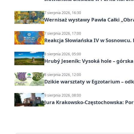
7 sierpnia 2026, 16:30
Wernisaż wystawy Pawła Całki „Obra
7 sierpnia 2026, 17:00
Reakcja Słowiańska IV w Sosnowcu. 
8 sierpnia 2026, 05:00
Hrubý Jeseník: Vysoká hole – górsk
8 sierpnia 2026, 12:00
Dzikie warsztaty w Egzotarium – odk
9 sierpnia 2026, 08:00
Jura Krakowsko-Częstochowska: Porę