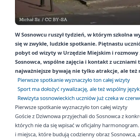
W Sosnowcu ruszył tydzień, w którym szkolna w
się w zwykłe, ludzkie spotkanie. Piętnastu ucz
pobyt od wizyty w Urzędzie Miejskim i rozmowy
Sosnowca, wspólne zajęcia i kontakt z uczniami
najważniejsze bywają nie tylko atrakcje, ale też 
Pierwsze spotkanie wyznaczyło ton całej wizyty
Sport ma dołożyć rywalizację, ale też wspólny język
Rewizyta sosnowieckich uczniów już czeka w czerw
Pierwsze spotkanie wyznaczyło ton całej wizyty
Goście z Dziwnowa przyjechali do Sosnowca z konkre
których nie da się wpisać w oficjalny harmonogram.
i miejsca, które budują codzienny obraz Sosnowca, a 