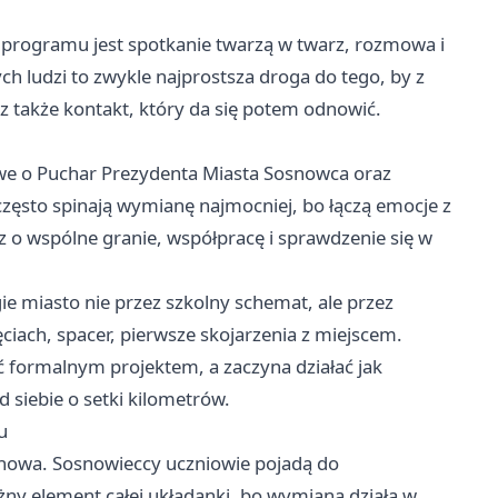
programu jest spotkanie twarzą w twarz, rozmowa i
h ludzi to zwykle najprostsza droga do tego, by z
cz także kontakt, który da się potem odnowić.
owe o Puchar Prezydenta Miasta Sosnowca oraz
zęsto spinają wymianę najmocniej, bo łączą emocje z
cz o wspólne granie, współpracę i sprawdzenie się w
gie miasto nie przez szkolny schemat, ale przez
iach, spacer, pierwsze skojarzenia z miejscem.
 formalnym projektem, a zaczyna działać jak
siebie o setki kilometrów.
u
wnowa. Sosnowieccy uczniowie pojadą do
ny element całej układanki, bo wymiana działa w