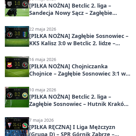
[PIŁKA NOŻNA] Betclic 2. liga –
Sandecja Nowy Sącz – Zagłębie
Sosnowiec 1:0 – Piszczek dał
gospodarzom wygraną
22 maja 2026
[PIŁKA NOŻNA] Zagłębie Sosnowiec –
KKS Kalisz 3:0 w Betclic 2. lidze –
ważne przełamanie w Sosnowcu
16 maja 2026
[PIŁKA NOŻNA] Chojniczanka
Chojnice – Zagłębie Sosnowiec 3:1 w
Betclic 2. lidze – gospodarze szybko
ustawili mecz
10 maja 2026
[PIŁKA NOŻNA] Betclic 2. liga –
Zagłębie Sosnowiec – Hutnik Kraków
0:2. Hutnik skuteczniejszy w
Sosnowcu
7 maja 2026
[PIŁKA RĘCZNA] I Liga Mężczyzn
(Grupa D) – SPR Górnik Zabrze –