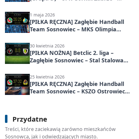
Zagłębie Handball Team Sosnowiec
31:41. Sosnowiczanie potwierdzili
1 maja 2026
swoją siłę w 26. kolejce
[PIŁKA RĘCZNA] Zagłębie Handball
Team Sosnowiec – MKS Olimpia
MEDEX Piekary Śląskie 26:25 w I Lidze
Mężczyzn (Grupa D) – zwycięstwo w
30 kwietnia 2026
25. kolejce po nerwowej końcówce
[PIŁKA NOŻNA] Betclic 2. liga –
Zagłębie Sosnowiec – Stal Stalowa
Wola 0:0 w Sosnowcu
25 kwietnia 2026
[PIŁKA RĘCZNA] Zagłębie Handball
Team Sosnowiec – KSZO Ostrowiec
Świętokrzyski 37:32 w I Lidze
Mężczyzn (Grupa D)
Miejskie Przedsiębiorstwo Gospodarki
Przydatne
Odpadami w Sosnowcu - kontakt,
Treści, które zaciekawią zarówno mieszkańców
godziny, GPSZOK i zasady segregacji
Sosnowca, jak i odwiedzających miasto.