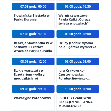
07.08 godz. 00:00
07.08 godz. 16:30
Słowiańska Biesiada w
Wernisaż wystawy
Parku Kuronia
Pawła Całki „Obrazy
świata w puzzlach”
07.08 godz. 17:00
08.08 godz. 05:00
Reakcja Słowiańska IV w
Hrubý Jeseník: Vysoká
Sosnowcu. Festiwal
hole – górska wycieczka
wraca do Parku Kuronia
08.08 godz. 12:00
09.08 godz. 08:00
Dzikie warsztaty w
Jura Krakowsko-
Egzotarium – odkryj
Częstochowska:
moc dzikich roślin
Poręba–Siewierz –
wycieczka piesza
09.08 godz. 19:00
10.08 godz. 00:00
Wakacyjne Potańcówki
PROCESY CZAROWNIC
BEZ TAJEMNIC – ANNA
MUSIAŁOWICZ