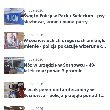
8 lipca 2026
Święto Policji w Parku Sieleckim - psy
służbowe, konie i piana party
7 lipca 2026
W sosnowieckich drogeriach zniknęło
mienie - policja pokazuje wizerunek
mężczyzny
3 lipca 2026
Nóż w urzędzie w Sosnowcu - 49-
latek miał ponad 3 promile
3 lipca 2026
Plecak pełen metamfetaminy w
Sosnowcu - policja przejęła ponad 10
kg
3 lipca 2026