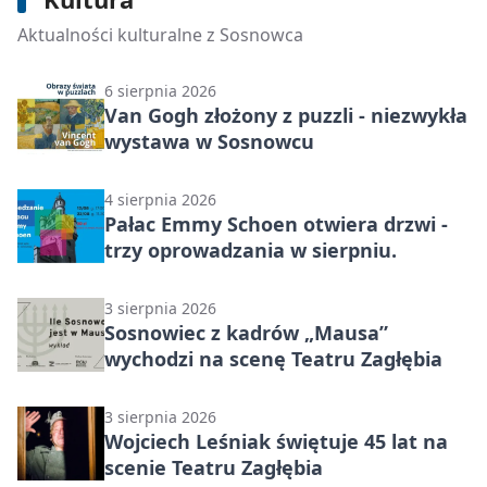
Wiedźmy, zmory i upiory wychodzą z
kadrów - wystawa w Sosnowcu
Aktualności kulturalne z Sosnowca
6 sierpnia 2026
Van Gogh złożony z puzzli - niezwykła
wystawa w Sosnowcu
4 sierpnia 2026
Pałac Emmy Schoen otwiera drzwi -
trzy oprowadzania w sierpniu.
3 sierpnia 2026
Sosnowiec z kadrów „Mausa”
wychodzi na scenę Teatru Zagłębia
3 sierpnia 2026
Wojciech Leśniak świętuje 45 lat na
scenie Teatru Zagłębia