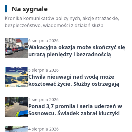
Na sygnale
6 sierpnia 2026
Przed wyjazdem sprawdź cztery
Kronika komunikatów policyjnych, akcje strażackie,
rzeczy, które mogą uratować podróż
bezpieczeństwo, wiadomości z działań służb
6 sierpnia 2026
Wakacyjna okazja może skończyć się
utratą pieniędzy i bezradnością
5 sierpnia 2026
Chwila nieuwagi nad wodą może
kosztować życie. Służby ostrzegają
5 sierpnia 2026
Ponad 3,7 promila i seria uderzeń w
Sosnowcu. Świadek zabrał kluczyki
4 sierpnia 2026