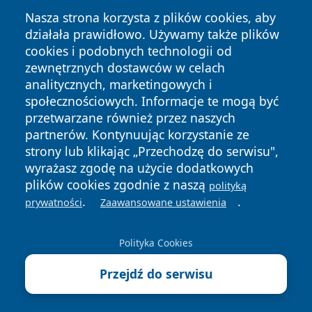
bądź na bieżąco z Sosnowcem!
Nasza strona korzysta z plików cookies, aby
działała prawidłowo. Używamy także plików
otososnowiec.pl – Twoje miejskie oko i ucho!
cookies i podobnych technologii od
Copyright © 2026 otososnowiec.pl Wszystkie prawa
zewnętrznych dostawców w celach
zastrzeżone.
analitycznych, marketingowych i
społecznościowych. Informacje te mogą być
przetwarzane również przez naszych
Polityka
Polityka
News
Autorzy
partnerów. Kontynuując korzystanie ze
Prywatności
Cookies
strony lub klikając „Przechodzę do serwisu",
wyrażasz zgodę na użycie dodatkowych
plików cookies zgodnie z naszą
polityką
.
.
prywatności
Zaawansowane ustawienia
Polityka Cookies
Przejdź do serwisu