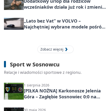
Dodatkowy urlop dla rodziców
wcześniaków działa już rok i zmienia
codzienność rodzin
„Lato bez Vat” w VOLVO –
Najchętniej wybrane modele pośród
marek premium w Polsce, teraz
korzystniej o wartość większą niż VAT
Zobacz więcej
5 sierpnia 2026
[PIŁKA NOŻNA] Puchar Polski: GKS
Sport w Sosnowcu
Tychy – Zagłębie Sosnowiec 1:0.
Gospodarze rozstrzygnęli mecz przed
Relacje i wiadomości sportowe z regionu.
przerwą
1 sierpnia 2026
[PIŁKA NOŻNA] Karkonosze Jelenia
Góra – Zagłębie Sosnowiec 0:0 na
otwarcie Betclic 3. Ligi Grupa 3
(Grupa III)
30 maja 2026