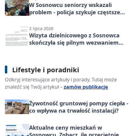
W Sosnowcu seniorzy wskazali
problem - policja szykuje częstsze
kontrole
2 lipca 2026
Wizyta dzielnicowego z Sosnowca
skończyła się pilnym wezwaniem
ratowników
Domowe sposoby na pluskwy –
Lifestyle i poradniki
wyjaśnia biolog i entomolog Łukasz
Odkryj interesujące artykuły i porady. Tutaj może
Bula, właściciel firmy Łukasz Bula
znaleźć się Twój artykuł –
zamów publikację
Dezynsekcja Pluskiew
Żywotność gruntowej pompy ciepła -
co wpływa na trwałość instalacji?
Aktualne ceny mieszkań w
Sosnowcu. Zobacz, ile przeciętnie