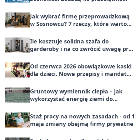
płacono za metr nieruchomości do
końca lipca 2026
Jak wybrać firmę przeprowadzkową
w Sosnowcu? 7 rzeczy, które warto
sprawdzić
Ile kosztuje solidna szafa do
garderoby i na co zwrócić uwagę przy
wyborze modelu z Agaty?
Od czerwca 2026 obowiązkowe kaski
dla dzieci. Nowe przepisy i mandat
100 zł
Gruntowy wymiennik ciepła – jak
wykorzystać energię ziemi do
ogrzewania i chłodzenia domu
Staż pracy na nowych zasadach - od 1
maja zmiany obejmą firmy prywatne