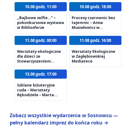
10.08 godz. 11:00
10.08 godz. 18:00
„Bajkowe selfie…” –
Procesy czarownic bez
pokonkursowa wystawa
tajemnic – Anna
w Bibliosferze
Musiałowicz w
Zagłębiowskiej
Mediatece
11.08 godz. 00:00
11.08 godz. 16:00
Warsztaty ekologiczne
Warsztaty Ekologiczne
dla dzieci ze
w Zagłębiowskiej
Stowarzyszeniem
Mediatece
Ziemia i My Centrum
Edukacji Ekologicznej
13.08 godz. 17:00
Szklane biżuteryjne
cuda – Warsztaty
Rękodzieła – Marta
Jędras w Mediatece
Zobacz wszystkie wydarzenia w Sosnowcu —
pełny kalendarz imprez do końca roku →