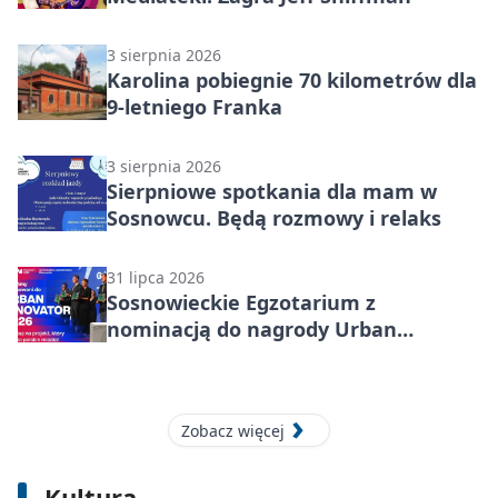
3 sierpnia 2026
Karolina pobiegnie 70 kilometrów dla
9-letniego Franka
3 sierpnia 2026
Sierpniowe spotkania dla mam w
Sosnowcu. Będą rozmowy i relaks
31 lipca 2026
Sosnowieckie Egzotarium z
nominacją do nagrody Urban
Innovator 2026
Zobacz więcej
6 sierpnia 2026
Kultura