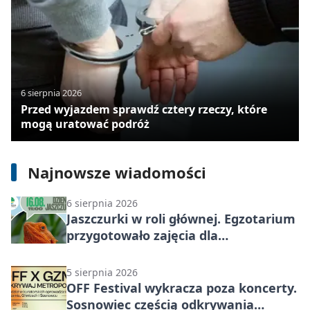
6 sierpnia 2026
Przed wyjazdem sprawdź cztery rzeczy, które
mogą uratować podróż
6 sierpnia 2026
Dzika kuchnia w Egzotarium pokaże,
co można zrobić z roślin obok nas
Najnowsze wiadomości
6 sierpnia 2026
Jaszczurki w roli głównej. Egzotarium
przygotowało zajęcia dla
początkujących
5 sierpnia 2026
OFF Festival wykracza poza koncerty.
Sosnowiec częścią odkrywania