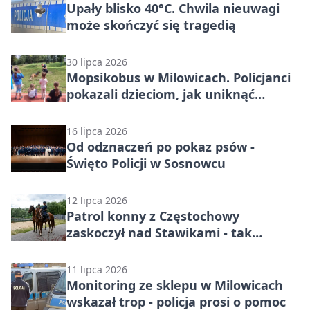
Upały blisko 40°C. Chwila nieuwagi
może skończyć się tragedią
30 lipca 2026
Mopsikobus w Milowicach. Policjanci
pokazali dzieciom, jak uniknąć
zagrożeń
16 lipca 2026
Od odznaczeń po pokaz psów -
Święto Policji w Sosnowcu
12 lipca 2026
Patrol konny z Częstochowy
zaskoczył nad Stawikami - tak
pilnowali wakacji
11 lipca 2026
Monitoring ze sklepu w Milowicach
wskazał trop - policja prosi o pomoc