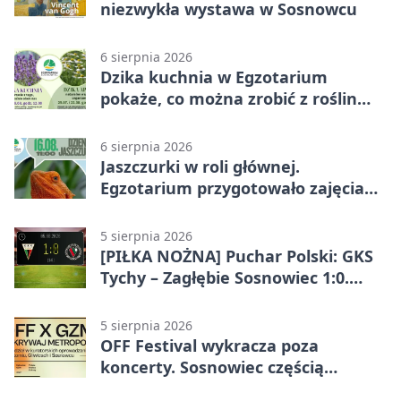
niezwykła wystawa w Sosnowcu
6 sierpnia 2026
Dzika kuchnia w Egzotarium
pokaże, co można zrobić z roślin
obok nas
6 sierpnia 2026
Jaszczurki w roli głównej.
Egzotarium przygotowało zajęcia
dla początkujących
5 sierpnia 2026
[PIŁKA NOŻNA] Puchar Polski: GKS
Tychy – Zagłębie Sosnowiec 1:0.
Gospodarze rozstrzygnęli mecz
przed przerwą
5 sierpnia 2026
OFF Festival wykracza poza
koncerty. Sosnowiec częścią
odkrywania Metropolii