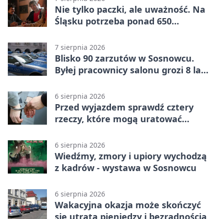
Nie tylko paczki, ale uważność. Na
Śląsku potrzeba ponad 650
wolontariuszy
7 sierpnia 2026
Blisko 90 zarzutów w Sosnowcu.
Byłej pracownicy salonu grozi 8 lat
więzienia
6 sierpnia 2026
Przed wyjazdem sprawdź cztery
rzeczy, które mogą uratować
podróż
6 sierpnia 2026
Wiedźmy, zmory i upiory wychodzą
z kadrów - wystawa w Sosnowcu
6 sierpnia 2026
Wakacyjna okazja może skończyć
się utratą pieniędzy i bezradnością