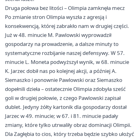
Druga połowa bez litości – Olimpia zamknęła mecz
Po zmianie stron Olimpia wyszła z agresją i
konsekwencją, której zabrakło nam w drugiej części.
Już w 48. minucie M. Pawlowski wyprowadził
gospodarzy na prowadzenie, a dalsze minuty to
systematyczne rozbijanie naszej defensywy. W 57.
minucie L. Moneta podwyższył wynik, w 68. minucie
K. Jarzec dobił nas po kolejnej akcji, a później A.
Siemaszko i ponownie Pawlowski oraz Siemaszko
dopełnili dzieła – ostatecznie Olimpia zdobyła sześć
goli w drugiej połowie, z czego Pawlowski zapisał
dublet. Jedyny żółty kartonik dla gospodarzy dostał
Jarzec w 49. minucie; w 67. i 81. minucie padały
zmiany, które tylko utrwaliły obraz dominacji Olimpii.
Dla Zagłębia to cios, który trzeba będzie szybko ułożyć