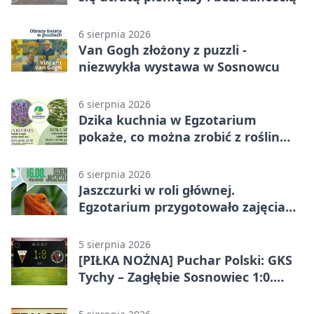
6 sierpnia 2026
Van Gogh złożony z puzzli -
niezwykła wystawa w Sosnowcu
6 sierpnia 2026
Dzika kuchnia w Egzotarium
pokaże, co można zrobić z roślin
obok nas
6 sierpnia 2026
Jaszczurki w roli głównej.
Egzotarium przygotowało zajęcia
dla początkujących
5 sierpnia 2026
[PIŁKA NOŻNA] Puchar Polski: GKS
Tychy – Zagłębie Sosnowiec 1:0.
Gospodarze rozstrzygnęli mecz
przed przerwą