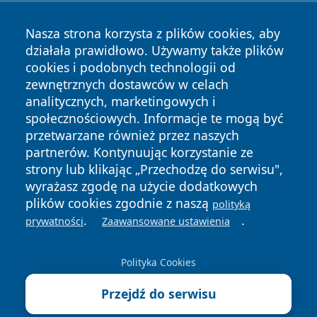
Nasza strona korzysta z plików cookies, aby
działała prawidłowo. Używamy także plików
cookies i podobnych technologii od
zewnętrznych dostawców w celach
analitycznych, marketingowych i
społecznościowych. Informacje te mogą być
przetwarzane również przez naszych
Copyright © 2026 otososnowiec.pl Wszystkie prawa
partnerów. Kontynuując korzystanie ze
zastrzeżone.
strony lub klikając „Przechodzę do serwisu",
wyrażasz zgodę na użycie dodatkowych
plików cookies zgodnie z naszą
polityką
Polityka
Polityka
.
.
News
Autorzy
prywatności
Zaawansowane ustawienia
Prywatności
Cookies
Polityka Cookies
Przejdź do serwisu