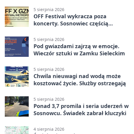
Gospodarze rozstrzygnęli mecz
przed przerwą
5 sierpnia 2026
OFF Festival wykracza poza
koncerty. Sosnowiec częścią
odkrywania Metropolii
5 sierpnia 2026
Pod gwiazdami zajrzą w emocje.
Wieczór sztuki w Zamku Sieleckim
5 sierpnia 2026
Chwila nieuwagi nad wodą może
kosztować życie. Służby ostrzegają
5 sierpnia 2026
Ponad 3,7 promila i seria uderzeń w
Sosnowcu. Świadek zabrał kluczyki
4 sierpnia 2026