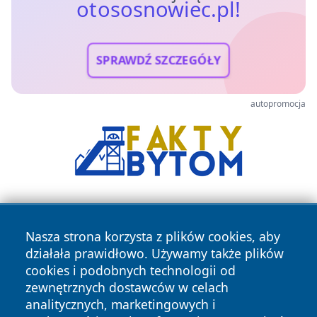
otososnowiec.pl!
SPRAWDŹ SZCZEGÓŁY
autopromocja
Nasza strona korzysta z plików cookies, aby
działała prawidłowo. Używamy także plików
cookies i podobnych technologii od
zewnętrznych dostawców w celach
Copyright © 2026 otososnowiec.pl Wszystkie prawa
analitycznych, marketingowych i
zastrzeżone.