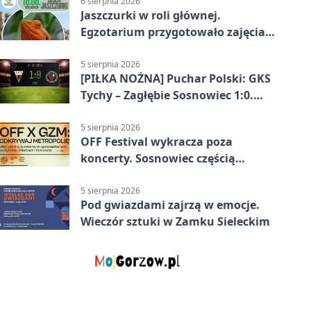
6 sierpnia 2026
Jaszczurki w roli głównej.
Egzotarium przygotowało zajęcia
dla początkujących
5 sierpnia 2026
[PIŁKA NOŻNA] Puchar Polski: GKS
Tychy – Zagłębie Sosnowiec 1:0.
Gospodarze rozstrzygnęli mecz
przed przerwą
5 sierpnia 2026
OFF Festival wykracza poza
koncerty. Sosnowiec częścią
odkrywania Metropolii
5 sierpnia 2026
Pod gwiazdami zajrzą w emocje.
Wieczór sztuki w Zamku Sieleckim