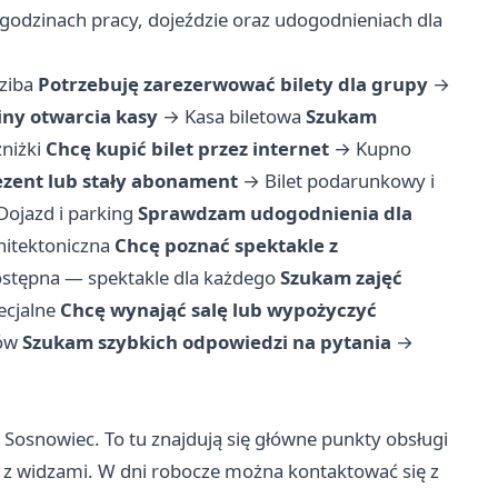
 godzinach pracy, dojeździe oraz udogodnieniach dla
dziba
Potrzebuję zarezerwować bilety dla grupy
→
iny otwarcia kasy
→
Kasa biletowa
Szukam
zniżki
Chcę kupić bilet przez internet
→
Kupno
zent lub stały abonament
→
Bilet podarunkowy i
Dojazd i parking
Sprawdzam udogodnienia dla
hitektoniczna
Chcę poznać spektakle z
stępna — spektakle dla każdego
Szukam zajęć
ecjalne
Chcę wynająć salę lub wypożyczyć
ów
Szukam szybkich odpowiedzi na pytania
→
00 Sosnowiec. To tu znajdują się główne punkty obsługi
y z widzami. W dni robocze można kontaktować się z