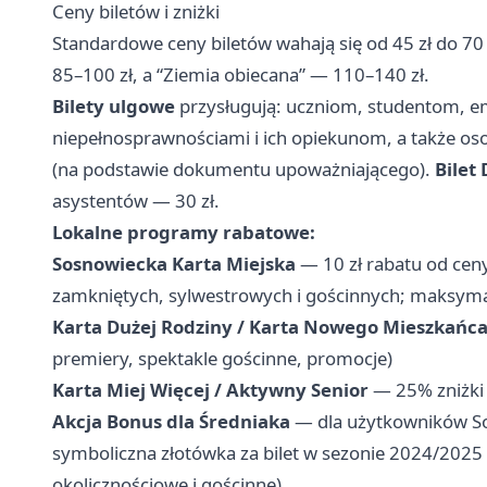
Ceny biletów i zniżki
Standardowe ceny biletów wahają się od 45 zł do 70 
85–100 zł, a “Ziemia obiecana” — 110–140 zł.
Bilety ulgowe
przysługują: uczniom, studentom, 
niepełnosprawnościami i ich opiekunom, a także o
(na podstawie dokumentu upoważniającego).
Bilet
asystentów — 30 zł.
Lokalne programy rabatowe:
Sosnowiecka Karta Miejska
— 10 zł rabatu od ceny
zamkniętych, sylwestrowych i gościnnych; maksymal
Karta Dużej Rodziny / Karta Nowego Mieszkańc
premiery, spektakle gościnne, promocje)
Karta Miej Więcej / Aktywny Senior
— 25% zniżki 
Akcja Bonus dla Średniaka
— dla użytkowników Sos
symboliczna złotówka za bilet w sezonie 2024/2025 
okolicznościowe i gościnne)