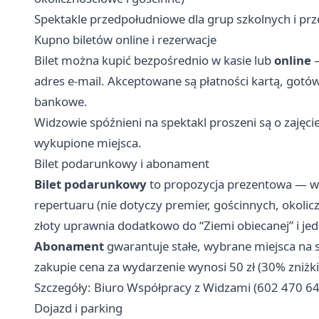
Spektakle przedpołudniowe dla grup szkolnych i przed
Kupno biletów online i rezerwacje
Bilet można kupić bezpośrednio w kasie lub
online
—
adres e-mail. Akceptowane są płatności kartą, got
bankowe.
Widzowie spóźnieni na spektakl proszeni są o zajęci
wykupione miejsca.
Bilet podarunkowy i abonament
Bilet podarunkowy
to propozycja prezentowa — wy
repertuaru (nie dotyczy premier, gościnnych, okolic
złoty uprawnia dodatkowo do “Ziemi obiecanej” i jed
Abonament
gwarantuje stałe, wybrane miejsca na s
zakupie cena za wydarzenie wynosi 50 zł (30% zniżki
Szczegóły: Biuro Współpracy z Widzami (602 470 644
Dojazd i parking