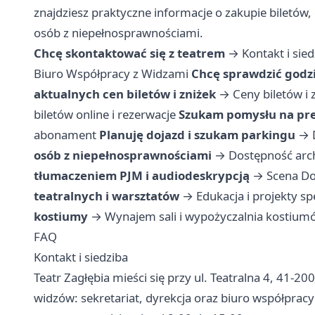
znajdziesz praktyczne informacje o zakupie biletów,
osób z niepełnosprawnościami.
Chcę skontaktować się z teatrem
→
Kontakt i sie
Biuro Współpracy z Widzami
Chcę sprawdzić godz
aktualnych cen biletów i zniżek
→
Ceny biletów i 
biletów online i rezerwacje
Szukam pomysłu na pre
abonament
Planuję dojazd i szukam parkingu
→
osób z niepełnosprawnościami
→
Dostępność arc
tłumaczeniem PJM i audiodeskrypcją
→
Scena Do
teatralnych i warsztatów
→
Edukacja i projekty sp
kostiumy
→
Wynajem sali i wypożyczalnia kostium
FAQ
Kontakt i siedziba
Teatr Zagłębia mieści się przy ul. Teatralna 4, 41-2
widzów: sekretariat, dyrekcja oraz biuro współprac