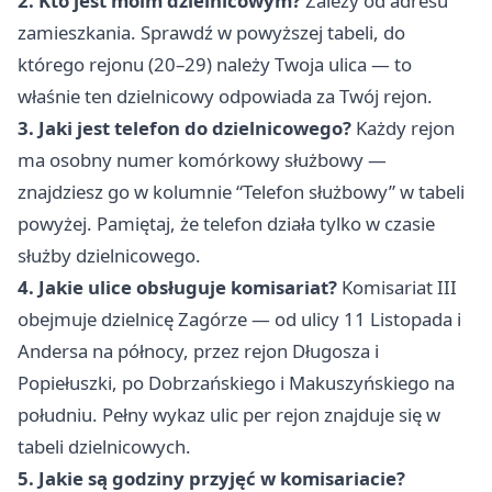
2. Kto jest moim dzielnicowym?
Zależy od adresu
Dobrzańskiego od 2
zamieszkania. Sprawdź w powyższej tabeli, do
do 110, Majora
którego rejonu (20–29) należy Twoja ulica — to
Henryka Hubala
Dobrzańskiego od 1
właśnie ten dzielnicowy odpowiada za Twój rejon.
do 97, Majora
3. Jaki jest telefon do dzielnicowego?
Każdy rejon
Henryka
ma osobny numer komórkowy służbowy —
Sucharskiego,
znajdziesz go w kolumnie “Telefon służbowy” w tabeli
Olsztyńska, Podgórna,
powyżej. Pamiętaj, że telefon działa tylko w czasie
Rewolucji 1905,
służby dzielnicowego.
Świętego
4. Jakie ulice obsługuje komisariat?
Komisariat III
Maksymiliana Kolbe,
obejmuje dzielnicę Zagórze — od ulicy 11 Listopada i
Tarnowska, Walerego
Andersa na północy, przez rejon Długosza i
Wróblewskiego,
Waleriana
Popiełuszki, po Dobrzańskiego i Makuszyńskiego na
Łukasińskiego,
południu. Pełny wykaz ulic per rejon znajduje się w
Władysława Sebyły,
tabeli dzielnicowych.
Władysława Szafera,
5. Jakie są godziny przyjęć w komisariacie?