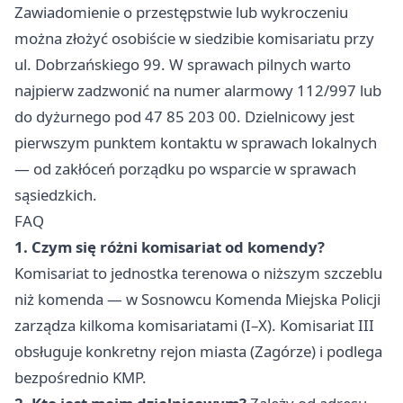
Zawiadomienie o przestępstwie lub wykroczeniu
Górnicza, Gwiezdna,
Mehoffera, Klonowa
Ignacego Krasickiego,
można złożyć osobiście w siedzibie komisariatu przy
od 1 do 25, Klonowa
Jedności, Józefa
ul. Dobrzańskiego 99. W sprawach pilnych warto
od 2 do 12, Kornela
Lompy, Józefa
najpierw zadzwonić na numer alarmowy 112/997 lub
Makuszyńskiego od 1
Pomian-
do dyżurnego pod 47 85 203 00. Dzielnicowy jest
do 7, Kornela
Pomianowskiego,
Makuszyńskiego od 2
pierwszym punktem kontaktu w sprawach lokalnych
Karola Miarki,
do 6, Majora Henryka
— od zakłóceń porządku po wsparcie w sprawach
Katowicka, Klonowa
Hubala
sąsiedzkich.
od 27 do 57, Klonowa
Dobrzańskiego od 99
FAQ
od 14 do 88,
do 143, Majora
Kolejowa, Kornela
1. Czym się różni komisariat od komendy?
Henryka Hubala
Makuszyńskiego od 9
Komisariat to jednostka terenowa o niższym szczeblu
Dobrzańskiego od
do 63, Kornela
niż komenda — w Sosnowcu Komenda Miejska Policji
112 do 154, Porębska,
Makuszyńskiego od 8
zarządza kilkoma komisariatami (I–X). Komisariat III
Środkowa, Wschodnia,
do 44, Łódzka,
Zagórska, Źródlana
obsługuje konkretny rejon miasta (Zagórze) i podlega
Łużycka, Majora
bezpośrednio KMP.
Henryka Hubala