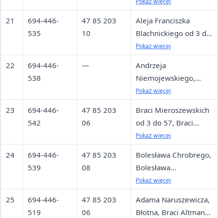
Janowskiego,
Pokaż więcej
Aleksandra Bienia,
21
694-446-
47 85 203
Aleja Franciszka
Bażantów, Beskidzka,
535
10
Blachnickiego od 3 do
Cmentarna, Gabriela
3, Bohaterów Monte
Pokaż więcej
Narutowicza od 5 do
Casino, Franciszka
55, Generała
22
694-446-
—
Andrzeja
Indyki, Generała
Władysława Andersa
538
Niemojewskiego,
Mariusza Zaruskiego
od 1A do 5, Generała
Dworska, Dzielna,
Pokaż więcej
od 1 do 9, Generała
Władysława Andersa
Dzika, Jana Długosza
Tadeusza Bora
23
694-446-
47 85 203
Braci Mieroszewskich
od 2 do 88, Góralska,
od 55 do 65, Jana
Komorowskiego, Jana
542
06
od 3 do 57, Braci
Granitowa, Gustawa
Długosza od 80 do 84,
Makowskiego, Stefana
Mieroszewskich od 6
Pokaż więcej
Daniłowskiego,
Jerzego Kukuczki,
Kisielewskiego,
do 40, Generała
Jaskółek, Kanarków,
Józefowska,
24
694-446-
47 85 203
Bolesława Chrobrego,
Zagórze Małe
Władysława
Klimontowska,
Kaczeńców,
539
08
Bolesława
Sikorskiego, Jana
Kolonia pod
Kamienna, Komuny
Krzywoustego, Braci
Pokaż więcej
Długosza od 1 do 45,
Klimontowem,
Paryskiej, Księdza
Mieroszewskich od 50
Jana Długosza od 2 do
25
694-446-
47 85 203
Adama Naruszewicza,
Kombajnistów, Kosów,
Jerzego Popiełuszki
do 124, Braci
78, Jana Dormana,
519
06
Błotna, Braci Altman,
Koźla, Krakusa,
od 57 do 57, Księdza