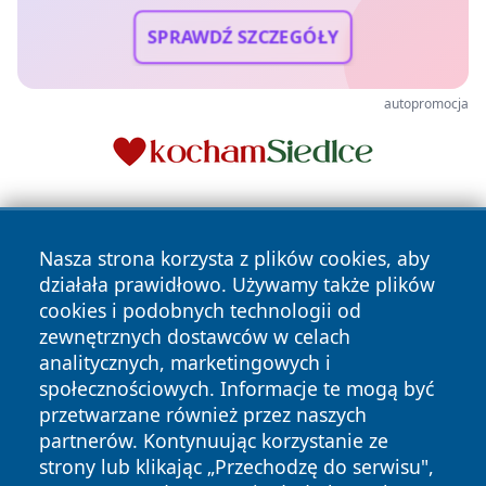
SPRAWDŹ SZCZEGÓŁY
autopromocja
Nasza strona korzysta z plików cookies, aby
działała prawidłowo. Używamy także plików
cookies i podobnych technologii od
zewnętrznych dostawców w celach
Copyright © 2026 otososnowiec.pl Wszystkie prawa
analitycznych, marketingowych i
zastrzeżone.
społecznościowych. Informacje te mogą być
przetwarzane również przez naszych
partnerów. Kontynuując korzystanie ze
Polityka
Polityka
News
Autorzy
strony lub klikając „Przechodzę do serwisu",
Prywatności
Cookies