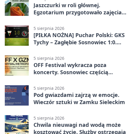
Jaszczurki w roli głównej.
Egzotarium przygotowało zajęcia
dla początkujących
5 sierpnia 2026
[PIŁKA NOŻNA] Puchar Polski: GKS
Tychy – Zagłębie Sosnowiec 1:0.
Gospodarze rozstrzygnęli mecz
przed przerwą
5 sierpnia 2026
OFF Festival wykracza poza
koncerty. Sosnowiec częścią
odkrywania Metropolii
5 sierpnia 2026
Pod gwiazdami zajrzą w emocje.
Wieczór sztuki w Zamku Sieleckim
5 sierpnia 2026
Chwila nieuwagi nad wodą może
kosztować życie. Służby ostrzegają