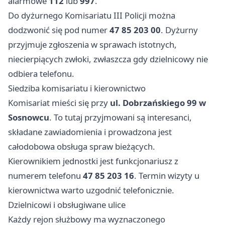
alarmowe
112
lub
997
.
Do dyżurnego Komisariatu III Policji można
dodzwonić się pod numer
47 85 203 00
. Dyżurny
przyjmuje zgłoszenia w sprawach istotnych,
niecierpiących zwłoki, zwłaszcza gdy dzielnicowy nie
odbiera telefonu.
Siedziba komisariatu i kierownictwo
Komisariat mieści się przy
ul. Dobrzańskiego 99 w
Sosnowcu
. To tutaj przyjmowani są interesanci,
składane zawiadomienia i prowadzona jest
całodobowa obsługa spraw bieżących.
Kierownikiem jednostki jest funkcjonariusz z
numerem telefonu
47 85 203 16
. Termin wizyty u
kierownictwa warto uzgodnić telefonicznie.
Dzielnicowi i obsługiwane ulice
Każdy rejon służbowy ma wyznaczonego