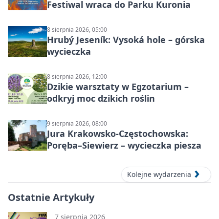
Festiwal wraca do Parku Kuronia
8 sierpnia 2026, 05:00
Hrubý Jeseník: Vysoká hole – górska
wycieczka
8 sierpnia 2026, 12:00
Dzikie warsztaty w Egzotarium –
odkryj moc dzikich roślin
9 sierpnia 2026, 08:00
Jura Krakowsko-Częstochowska:
Poręba–Siewierz – wycieczka piesza
Kolejne wydarzenia
Ostatnie Artykuły
7 sierpnia 2026