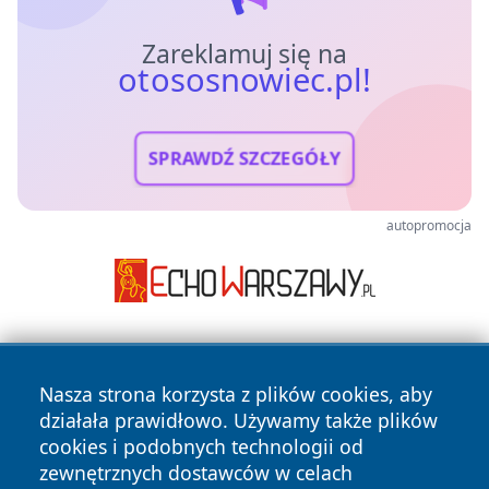
Zareklamuj się na
otososnowiec.pl!
SPRAWDŹ SZCZEGÓŁY
autopromocja
Nasza strona korzysta z plików cookies, aby
działała prawidłowo. Używamy także plików
cookies i podobnych technologii od
zewnętrznych dostawców w celach
Copyright © 2026 otososnowiec.pl Wszystkie prawa