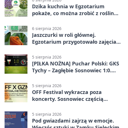
Dzika kuchnia w Egzotarium
pokaże, co można zrobić z roślin
obok nas
6 sierpnia 2026
Jaszczurki w roli głównej.
Egzotarium przygotowało zajęcia
dla początkujących
5 sierpnia 2026
[PIŁKA NOŻNA] Puchar Polski: GKS
Tychy – Zagłębie Sosnowiec 1:0.
Gospodarze rozstrzygnęli mecz
przed przerwą
5 sierpnia 2026
OFF Festival wykracza poza
koncerty. Sosnowiec częścią
odkrywania Metropolii
5 sierpnia 2026
Pod gwiazdami zajrzą w emocje.
Wieczór sztuki w Zamku Sieleckim