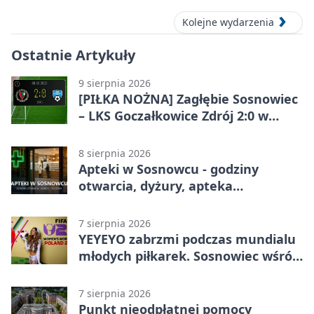
Kolejne wydarzenia
Ostatnie Artykuły
9 sierpnia 2026
[PIŁKA NOŻNA] Zagłębie Sosnowiec
– LKS Goczałkowice Zdrój 2:0 w
Betclic 3. Lidze Grupa 3 (Grupa III) –
gospodarze z ważnym
8 sierpnia 2026
zwycięstwem
Apteki w Sosnowcu - godziny
otwarcia, dyżury, apteka
całodobowa
7 sierpnia 2026
YEYEYO zabrzmi podczas mundialu
młodych piłkarek. Sosnowiec wśród
gospodarzy
7 sierpnia 2026
Punkt nieodpłatnej pomocy