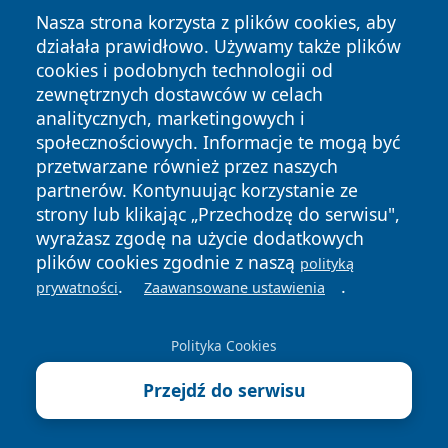
Nasza strona korzysta z plików cookies, aby
działała prawidłowo. Używamy także plików
cookies i podobnych technologii od
zewnętrznych dostawców w celach
Copyright © 2026 otososnowiec.pl Wszystkie prawa
analitycznych, marketingowych i
zastrzeżone.
społecznościowych. Informacje te mogą być
przetwarzane również przez naszych
partnerów. Kontynuując korzystanie ze
Polityka
Polityka
News
Autorzy
strony lub klikając „Przechodzę do serwisu",
Prywatności
Cookies
wyrażasz zgodę na użycie dodatkowych
plików cookies zgodnie z naszą
polityką
.
.
prywatności
Zaawansowane ustawienia
Polityka Cookies
Przejdź do serwisu