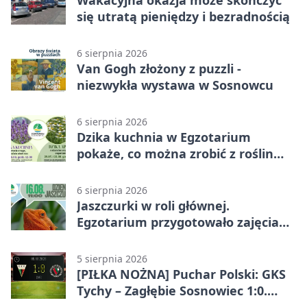
Wakacyjna okazja może skończyć
się utratą pieniędzy i bezradnością
6 sierpnia 2026
Van Gogh złożony z puzzli -
niezwykła wystawa w Sosnowcu
6 sierpnia 2026
Dzika kuchnia w Egzotarium
pokaże, co można zrobić z roślin
obok nas
6 sierpnia 2026
Jaszczurki w roli głównej.
Egzotarium przygotowało zajęcia
dla początkujących
5 sierpnia 2026
[PIŁKA NOŻNA] Puchar Polski: GKS
Tychy – Zagłębie Sosnowiec 1:0.