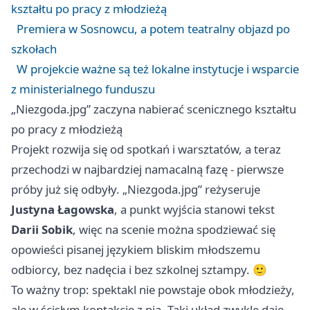
kształtu po pracy z młodzieżą
Premiera w Sosnowcu, a potem teatralny objazd po
szkołach
W projekcie ważne są też lokalne instytucje i wsparcie
z ministerialnego funduszu
„Niezgoda.jpg” zaczyna nabierać scenicznego kształtu
po pracy z młodzieżą
Projekt rozwija się od spotkań i warsztatów, a teraz
przechodzi w najbardziej namacalną fazę - pierwsze
próby już się odbyły. „Niezgoda.jpg” reżyseruje
Justyna Łagowska
, a punkt wyjścia stanowi tekst
Darii Sobik
, więc na scenie można spodziewać się
opowieści pisanej językiem bliskim młodszemu
odbiorcy, bez nadęcia i bez szkolnej sztampy. 🙂
To ważny trop: spektakl nie powstaje obok młodzieży,
ale w ścisłym kontakcie z nią. Taki układ zwykle daje