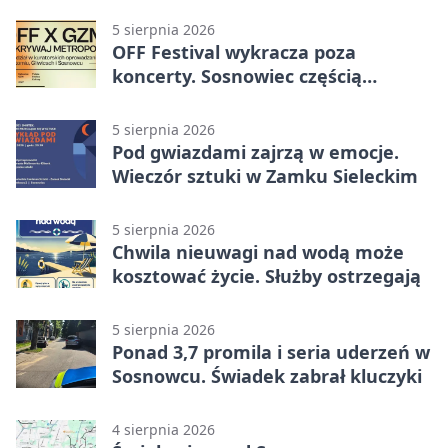
Gospodarze rozstrzygnęli mecz
przed przerwą
5 sierpnia 2026
OFF Festival wykracza poza
koncerty. Sosnowiec częścią
odkrywania Metropolii
5 sierpnia 2026
Pod gwiazdami zajrzą w emocje.
Wieczór sztuki w Zamku Sieleckim
5 sierpnia 2026
Chwila nieuwagi nad wodą może
kosztować życie. Służby ostrzegają
5 sierpnia 2026
Ponad 3,7 promila i seria uderzeń w
Sosnowcu. Świadek zabrał kluczyki
4 sierpnia 2026