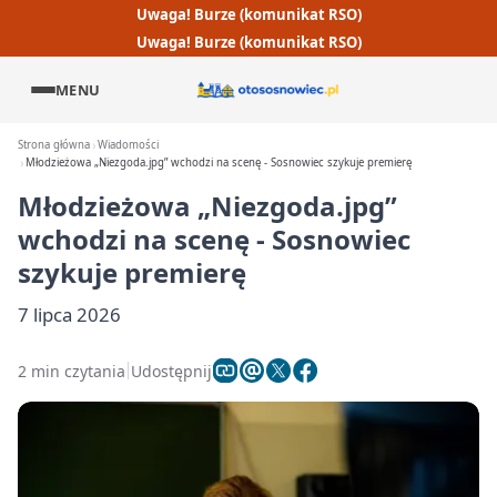
Uwaga! Burze (komunikat RSO)
Uwaga! Burze (komunikat RSO)
MENU
Strona główna
Wiadomości
Młodzieżowa „Niezgoda.jpg” wchodzi na scenę - Sosnowiec szykuje premierę
Młodzieżowa „Niezgoda.jpg”
wchodzi na scenę - Sosnowiec
szykuje premierę
7 lipca 2026
2 min czytania
Udostępnij