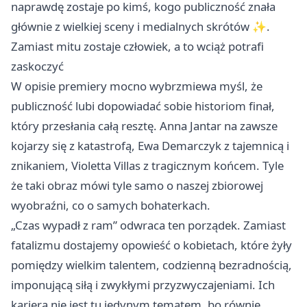
naprawdę zostaje po kimś, kogo publiczność znała
głównie z wielkiej sceny i medialnych skrótów ✨.
Zamiast mitu zostaje człowiek, a to wciąż potrafi
zaskoczyć
W opisie premiery mocno wybrzmiewa myśl, że
publiczność lubi dopowiadać sobie historiom finał,
który przesłania całą resztę. Anna Jantar na zawsze
kojarzy się z katastrofą, Ewa Demarczyk z tajemnicą i
znikaniem, Violetta Villas z tragicznym końcem. Tyle
że taki obraz mówi tyle samo o naszej zbiorowej
wyobraźni, co o samych bohaterkach.
„Czas wypadł z ram” odwraca ten porządek. Zamiast
fatalizmu dostajemy opowieść o kobietach, które żyły
pomiędzy wielkim talentem, codzienną bezradnością,
imponującą siłą i zwykłymi przyzwyczajeniami. Ich
kariera nie jest tu jedynym tematem, bo równie