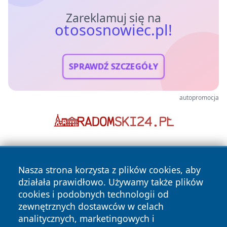
Zareklamuj się na
otososnowiec.pl!
SPRAWDŹ SZCZEGÓŁY
autopromocja
Nasza strona korzysta z plików cookies, aby
działała prawidłowo. Używamy także plików
cookies i podobnych technologii od
zewnętrznych dostawców w celach
Copyright © 2026 otososnowiec.pl Wszystkie prawa
analitycznych, marketingowych i
zastrzeżone.