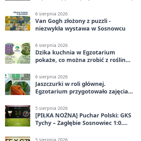
6 sierpnia 2026
Van Gogh złożony z puzzli -
niezwykła wystawa w Sosnowcu
6 sierpnia 2026
Dzika kuchnia w Egzotarium
pokaże, co można zrobić z roślin
obok nas
6 sierpnia 2026
Jaszczurki w roli głównej.
Egzotarium przygotowało zajęcia
dla początkujących
5 sierpnia 2026
[PIŁKA NOŻNA] Puchar Polski: GKS
Tychy – Zagłębie Sosnowiec 1:0.
Gospodarze rozstrzygnęli mecz
przed przerwą
5 sierpnia 2026