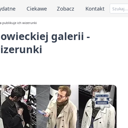
ydatne
Ciekawe
Zobacz
Kontakt
ja publikuje ich wizerunki
wieckiej galerii -
wizerunki