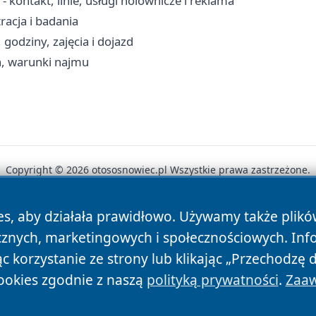
 kontakt, linie, usługi holownicze i reklama
tracja i badania
 godziny, zajęcia i dojazd
ń, warunki najmu
Copyright © 2026 otososnowiec.pl Wszystkie prawa zastrzeżone.
es, aby działała prawidłowo. Używamy także plik
News
Autorzy
Polityka Prywatności
Polityka Cookie
cznych, marketingowych i społecznościowych. Inf
 korzystanie ze strony lub klikając „Przechodzę 
ookies zgodnie z naszą
polityką prywatności
.
Zaaw