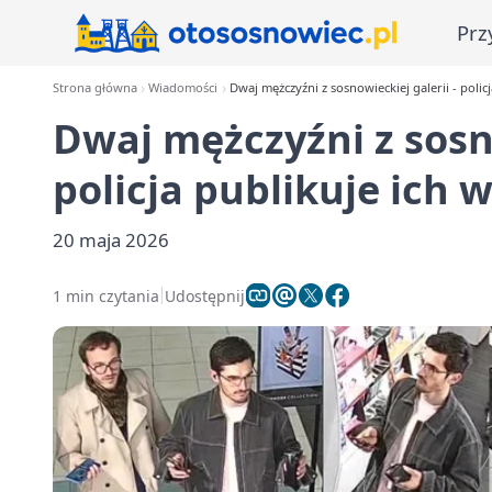
Prz
Strona główna
Wiadomości
Dwaj mężczyźni z sosnowieckiej galerii - polic
Dwaj mężczyźni z sosno
policja publikuje ich 
20 maja 2026
1 min czytania
Udostępnij