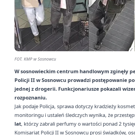
FOT. KMP w Sosnowcu
W sosnowieckim centrum handlowym zginęły p
Policji II w Sosnowcu prowadzi postępowanie po 
jednej z drogerii. Funkcjonariusze pokazali wiz
rozpoznaniu.
Jak podaje Policja, sprawa dotyczy kradzieży kosme
monitoringu i ustaleń śledczych wynika, że przest
lat
, którzy zabrali perfumy o wartości ponad 2 tysię
Komisariat Policji II w Sosnowcu prosi świadków, o