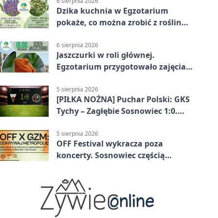
6 sierpnia 2026
Dzika kuchnia w Egzotarium
pokaże, co można zrobić z roślin
obok nas
6 sierpnia 2026
Jaszczurki w roli głównej.
Egzotarium przygotowało zajęcia
dla początkujących
5 sierpnia 2026
[PIŁKA NOŻNA] Puchar Polski: GKS
Tychy – Zagłębie Sosnowiec 1:0.
Gospodarze rozstrzygnęli mecz
przed przerwą
5 sierpnia 2026
OFF Festival wykracza poza
koncerty. Sosnowiec częścią
odkrywania Metropolii