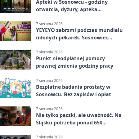
Apteki w Sosnowcu - godziny
otwarcia, dyżury, apteka
całodobowa
7 sierpnia 2026
YEYEYO zabrzmi podczas mundialu
młodych piłkarek. Sosnowiec
wśród gospodarzy
7 sierpnia 2026
Punkt nieodpłatnej pomocy
prawnej zmienia godziny pracy
7 sierpnia 2026
Bezpłatne badania prostaty w
Sosnowcu. Bez zapisów i opłat
7 sierpnia 2026
Nie tylko paczki, ale uważność. Na
Śląsku potrzeba ponad 650
wolontariuszy
7 sierpnia 2026