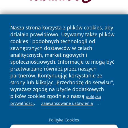
Nasza strona korzysta z plików cookies, aby
działała prawidłowo. Używamy także plików
cookies i podobnych technologii od
zewnętrznych dostawców w celach
Copyright © 2026 otososnowiec.pl Wszystkie prawa
analitycznych, marketingowych i
zastrzeżone.
społecznościowych. Informacje te mogą być
przetwarzane również przez naszych
partnerów. Kontynuując korzystanie ze
Polityka
Polityka
News
Autorzy
strony lub klikając „Przechodzę do serwisu",
Prywatności
Cookies
wyrażasz zgodę na użycie dodatkowych
plików cookies zgodnie z naszą
polityką
.
.
prywatności
Zaawansowane ustawienia
Polityka Cookies