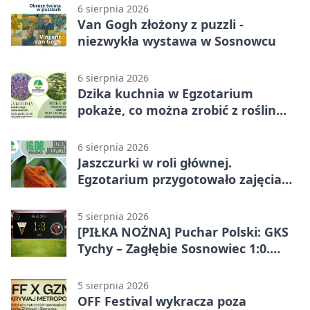
6 sierpnia 2026
Van Gogh złożony z puzzli -
niezwykła wystawa w Sosnowcu
6 sierpnia 2026
Dzika kuchnia w Egzotarium
pokaże, co można zrobić z roślin
obok nas
6 sierpnia 2026
Jaszczurki w roli głównej.
Egzotarium przygotowało zajęcia
dla początkujących
5 sierpnia 2026
[PIŁKA NOŻNA] Puchar Polski: GKS
Tychy – Zagłębie Sosnowiec 1:0.
Gospodarze rozstrzygnęli mecz
przed przerwą
5 sierpnia 2026
OFF Festival wykracza poza