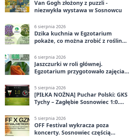
Van Gogh złożony z puzzli -
niezwykła wystawa w Sosnowcu
6 sierpnia 2026
Dzika kuchnia w Egzotarium
pokaże, co można zrobić z roślin
obok nas
6 sierpnia 2026
Jaszczurki w roli głównej.
Egzotarium przygotowało zajęcia
dla początkujących
5 sierpnia 2026
[PIŁKA NOŻNA] Puchar Polski: GKS
Tychy – Zagłębie Sosnowiec 1:0.
Gospodarze rozstrzygnęli mecz
przed przerwą
5 sierpnia 2026
OFF Festival wykracza poza
koncerty. Sosnowiec częścią