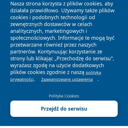
Nasza strona korzysta z plików cookies, aby
działała prawidłowo. Używamy także plików
cookies i podobnych technologii od
zewnętrznych dostawców w celach
analitycznych, marketingowych i
społecznościowych. Informacje te mogą być
przetwarzane również przez naszych
Copyright © 2026 otososnowiec.pl Wszystkie prawa
partnerów. Kontynuując korzystanie ze
zastrzeżone.
strony lub klikając „Przechodzę do serwisu",
wyrażasz zgodę na użycie dodatkowych
plików cookies zgodnie z naszą
polityką
Polityka
Polityka
.
.
News
Autorzy
prywatności
Zaawansowane ustawienia
Prywatności
Cookies
Polityka Cookies
Przejdź do serwisu