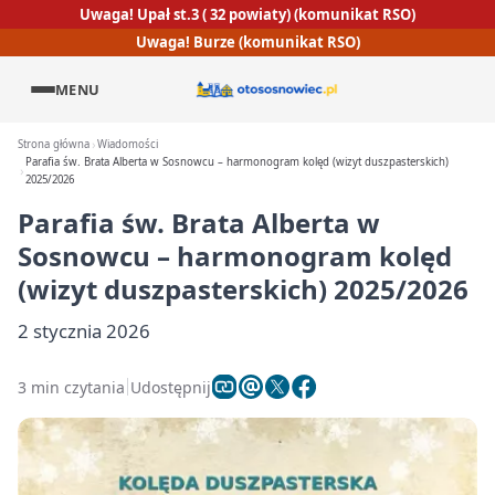
Uwaga! Upał st.3 ( 32 powiaty) (komunikat RSO)
Uwaga! Burze (komunikat RSO)
MENU
Strona główna
Wiadomości
Parafia św. Brata Alberta w Sosnowcu – harmonogram kolęd (wizyt duszpasterskich)
2025/2026
Parafia św. Brata Alberta w
Sosnowcu – harmonogram kolęd
(wizyt duszpasterskich) 2025/2026
2 stycznia 2026
3 min czytania
Udostępnij