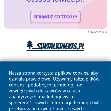
SPRAWDŹ SZCZEGÓŁY
autopromocja
Nasza strona korzysta z plików cookies, aby
działała prawidłowo. Używamy także plików
cookies i podobnych technologii od
zewnętrznych dostawców w celach
Copyright © 2026 otososnowiec.pl Wszystkie prawa
analitycznych, marketingowych i
zastrzeżone.
społecznościowych. Informacje te mogą być
przetwarzane również przez naszych