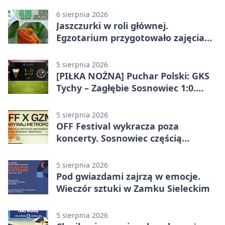
6 sierpnia 2026
Jaszczurki w roli głównej.
Egzotarium przygotowało zajęcia
dla początkujących
5 sierpnia 2026
[PIŁKA NOŻNA] Puchar Polski: GKS
Tychy – Zagłębie Sosnowiec 1:0.
Gospodarze rozstrzygnęli mecz
przed przerwą
5 sierpnia 2026
OFF Festival wykracza poza
koncerty. Sosnowiec częścią
odkrywania Metropolii
5 sierpnia 2026
Pod gwiazdami zajrzą w emocje.
Wieczór sztuki w Zamku Sieleckim
5 sierpnia 2026