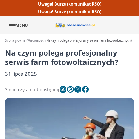
Uwaga! Burze (komunikat RSO)
Uwaga! Burze (komunikat RSO)
MENU
Strona główna
Wiadomości
Na czym polega profesjonalny serwis farm fotowoltaicznych?
Na czym polega profesjonalny
serwis farm fotowoltaicznych?
31 lipca 2025
3 min czytania
Udostępnij