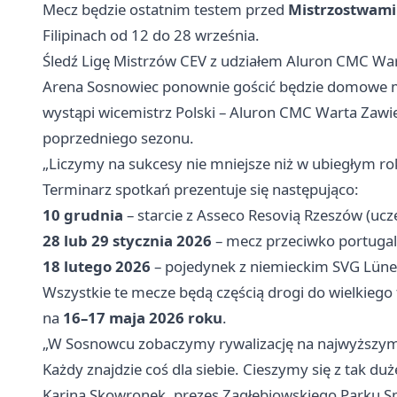
Mecz będzie ostatnim testem przed
Mistrzostwami
Filipinach od 12 do 28 września.
Śledź Ligę Mistrzów CEV z udziałem Aluron CMC Wart
Arena Sosnowiec ponownie gościć będzie domowe 
wystąpi wicemistrz Polski – Aluron CMC Warta Zawie
poprzedniego sezonu.
„Liczymy na sukcesy nie mniejsze niż w ubiegłym ro
Terminarz spotkań prezentuje się następująco:
10 grudnia
– starcie z Asseco Resovią Rzeszów (ucze
28 lub 29 stycznia 2026
– mecz przeciwko portugal
18 lutego 2026
– pojedynek z niemieckim SVG Lüne
Wszystkie te mecze będą częścią drogi do wielkiego 
na
16–17 maja 2026 roku
.
„W Sosnowcu zobaczymy rywalizację na najwyższym 
Każdy znajdzie coś dla siebie. Cieszymy się z tak 
Karina Skowronek, prezes Zagłębiowskiego Parku 