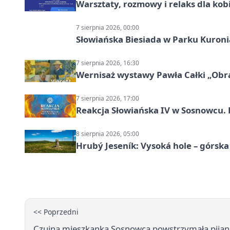
Warsztaty, rozmowy i relaks dla k
7 sierpnia 2026, 00:00
Słowiańska Biesiada w Parku Kuroni
7 sierpnia 2026, 16:30
Wernisaż wystawy Pawła Całki „Obra
7 sierpnia 2026, 17:00
Reakcja Słowiańska IV w Sosnowcu. 
8 sierpnia 2026, 05:00
Hrubý Jeseník: Vysoká hole – górsk
<< Poprzedni
Czujna mieszkanka Sosnowca powstrzymała pijane