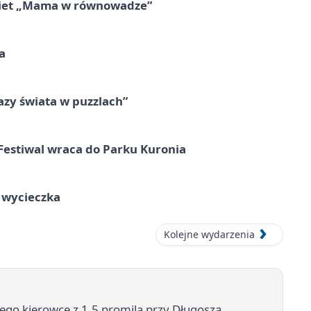
obiet „Mama w równowadze”
a
zy świata w puzzlach”
Festiwal wraca do Parku Kuronia
a wycieczka
Kolejne wydarzenia
go kierowcę z 1,5 promila przy Długosza