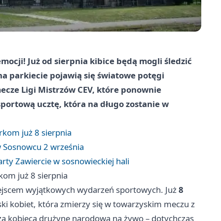
mocji! Już od sierpnia kibice będą mogli śledzić
na parkiecie pojawią się światowe potęgi
ecze Ligi Mistrzów CEV, które ponownie
sportową ucztę, która na długo zostanie w
rkom już 8 sierpnia
w Sosnowcu 2 września
ty Zawiercie w sosnowieckiej hali
kom już 8 sierpnia
miejscem wyjątkowych wydarzeń sportowych. Już
8
ki kobiet, która zmierzy się w towarzyskim meczu z
szą kobiecą drużynę narodową na żywo – dotychczas