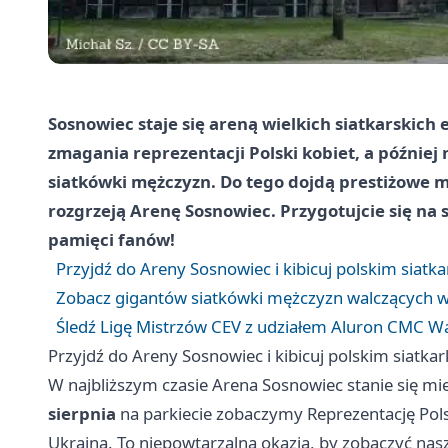
Sosnowiec staje się areną wielkich siatkarskich e
zmagania reprezentacji Polski kobiet, a później 
siatkówki mężczyzn. Do tego dojdą prestiżowe m
rozgrzeją Arenę Sosnowiec. Przygotujcie się na 
pamięci fanów!
Przyjdź do Areny Sosnowiec i kibicuj polskim siatka
Zobacz gigantów siatkówki mężczyzn walczących 
Śledź Ligę Mistrzów CEV z udziałem Aluron CMC War
Przyjdź do Areny Sosnowiec i kibicuj polskim siatkar
W najbliższym czasie Arena Sosnowiec stanie się 
sierpnia
na parkiecie zobaczymy Reprezentację Pols
Ukrainą. To niepowtarzalna okazja, by zobaczyć na