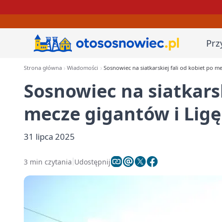
Prz
Strona główna
Wiadomości
Sosnowiec na siatkarskiej fali od kobiet po m
Sosnowiec na siatkarsk
mecze gigantów i Lig
31 lipca 2025
3 min czytania
Udostępnij