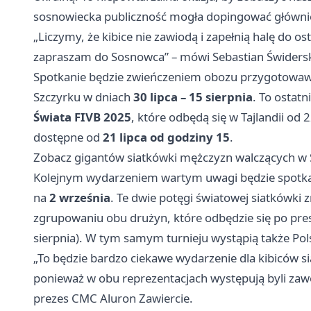
sosnowiecka publiczność mogła dopingować główni
„Liczymy, że kibice nie zawiodą i zapełnią halę do o
zapraszam do Sosnowca” – mówi Sebastian Świderski,
Spotkanie będzie zwieńczeniem obozu przygotowaw
Szczyrku w dniach
30 lipca – 15 sierpnia
. To ostat
Świata FIVB 2025
, które odbędą się w Tajlandii od 
dostępne od
21 lipca od godziny 15
.
Zobacz gigantów siatkówki mężczyzn walczących w
Kolejnym wydarzeniem wartym uwagi będzie spotkani
na
2 września
. Te dwie potęgi światowej siatkówki
zgrupowaniu obu drużyn, które odbędzie się po pr
sierpnia). W tym samym turnieju wystąpią także Pols
„To będzie bardzo ciekawe wydarzenie dla kibiców si
ponieważ w obu reprezentacjach występują byli zaw
prezes CMC Aluron Zawiercie.