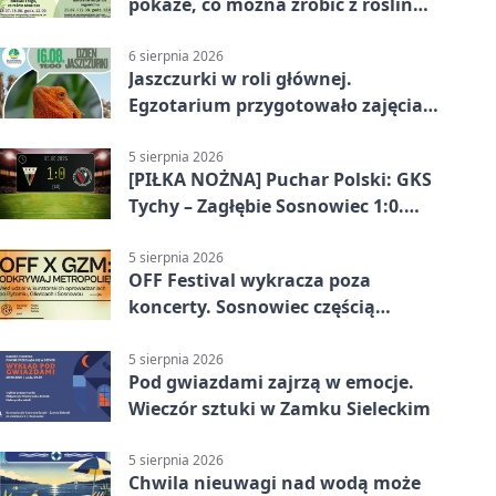
pokaże, co można zrobić z roślin
obok nas
6 sierpnia 2026
Jaszczurki w roli głównej.
Egzotarium przygotowało zajęcia
dla początkujących
5 sierpnia 2026
[PIŁKA NOŻNA] Puchar Polski: GKS
Tychy – Zagłębie Sosnowiec 1:0.
Gospodarze rozstrzygnęli mecz
przed przerwą
5 sierpnia 2026
OFF Festival wykracza poza
koncerty. Sosnowiec częścią
odkrywania Metropolii
5 sierpnia 2026
Pod gwiazdami zajrzą w emocje.
Wieczór sztuki w Zamku Sieleckim
5 sierpnia 2026
Chwila nieuwagi nad wodą może