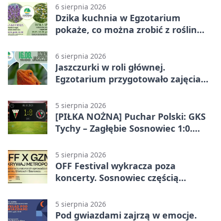
6 sierpnia 2026
Dzika kuchnia w Egzotarium
pokaże, co można zrobić z roślin
obok nas
6 sierpnia 2026
Jaszczurki w roli głównej.
Egzotarium przygotowało zajęcia
dla początkujących
5 sierpnia 2026
[PIŁKA NOŻNA] Puchar Polski: GKS
Tychy – Zagłębie Sosnowiec 1:0.
Gospodarze rozstrzygnęli mecz
przed przerwą
5 sierpnia 2026
OFF Festival wykracza poza
koncerty. Sosnowiec częścią
odkrywania Metropolii
5 sierpnia 2026
Pod gwiazdami zajrzą w emocje.