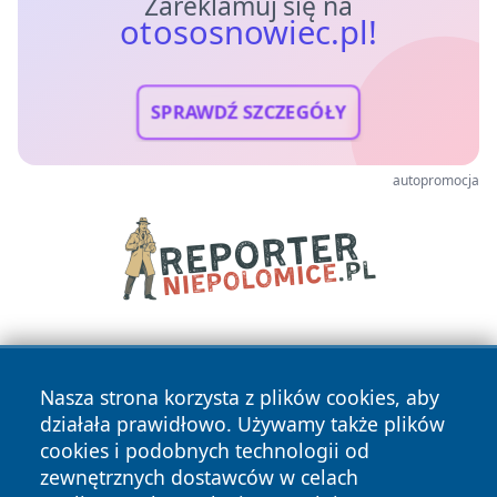
Zareklamuj się na
otososnowiec.pl!
SPRAWDŹ SZCZEGÓŁY
autopromocja
Nasza strona korzysta z plików cookies, aby
działała prawidłowo. Używamy także plików
cookies i podobnych technologii od
zewnętrznych dostawców w celach
Copyright © 2026 otososnowiec.pl Wszystkie prawa