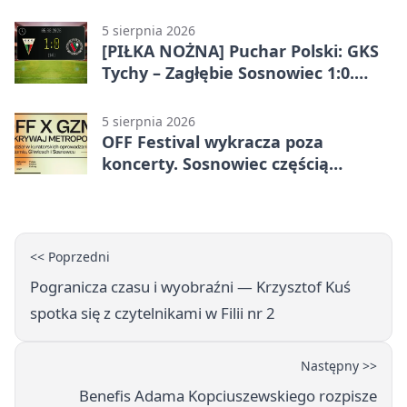
dla początkujących
5 sierpnia 2026
[PIŁKA NOŻNA] Puchar Polski: GKS
Tychy – Zagłębie Sosnowiec 1:0.
Gospodarze rozstrzygnęli mecz
przed przerwą
5 sierpnia 2026
OFF Festival wykracza poza
koncerty. Sosnowiec częścią
odkrywania Metropolii
<< Poprzedni
Pogranicza czasu i wyobraźni — Krzysztof Kuś
spotka się z czytelnikami w Filii nr 2
Następny >>
Benefis Adama Kopciuszewskiego rozpisze