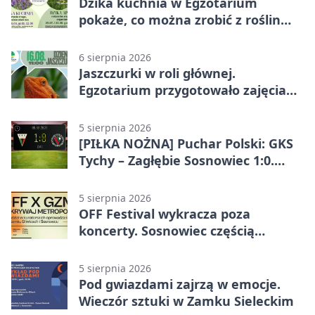
Dzika kuchnia w Egzotarium
pokaże, co można zrobić z roślin
obok nas
6 sierpnia 2026
Jaszczurki w roli głównej.
Egzotarium przygotowało zajęcia
dla początkujących
5 sierpnia 2026
[PIŁKA NOŻNA] Puchar Polski: GKS
Tychy – Zagłębie Sosnowiec 1:0.
Gospodarze rozstrzygnęli mecz
przed przerwą
5 sierpnia 2026
OFF Festival wykracza poza
koncerty. Sosnowiec częścią
odkrywania Metropolii
5 sierpnia 2026
Pod gwiazdami zajrzą w emocje.
Wieczór sztuki w Zamku Sieleckim