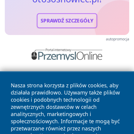
SPRAWDŹ SZCZEGÓŁY
autopromocja
Nasza strona korzysta z plików cookies, aby
działała prawidłowo. Używamy także plików
cookies i podobnych technologii od
zewnętrznych dostawców w celach
Copyright © 2026 otososnowiec.pl Wszystkie prawa
analitycznych, marketingowych i
zastrzeżone.
społecznościowych. Informacje te mogą być
przetwarzane również przez naszych