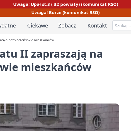
Uwaga! Upał st.3 ( 32 powiaty) (komunikat RSO)
Uwaga! Burze (komunikat RSO)
ydatne
Ciekawe
Zobacz
Kontakt
ebatę o bezpieczeństwie mieszkańców
atu II zapraszają na
twie mieszkańców