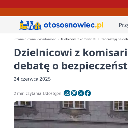
Prz
Strona główna
Wiadomości
Dzielnicowi z komisariatu II zapraszają na d
Dzielnicowi z komisari
debatę o bezpieczeńs
24 czerwca 2025
2 min czytania
Udostępnij