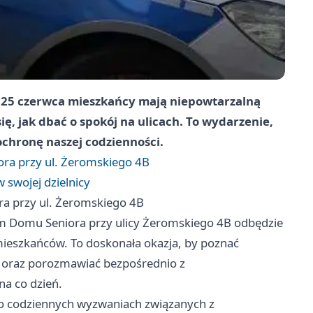
ż 25 czerwca mieszkańcy mają niepowtarzalną
ię, jak dbać o spokój na ulicach. To wydarzenie,
ochronę naszej codzienności.
ra przy ul. Żeromskiego 4B
swojej dzielnicy
a przy ul. Żeromskiego 4B
ym Domu Seniora przy ulicy Żeromskiego 4B odbędzie
ieszkańców. To doskonała okazja, by poznać
cy oraz porozmawiać bezpośrednio z
na co dzień.
ą o codziennych wyzwaniach związanych z