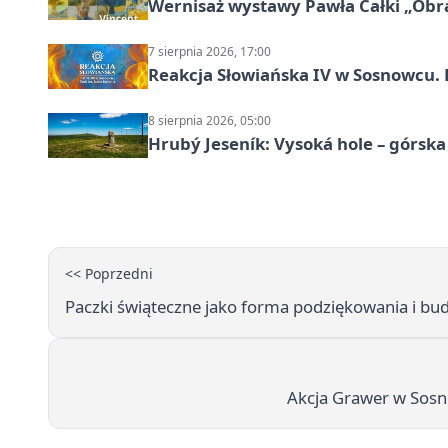
Wernisaż wystawy Pawła Całki „Obra
7 sierpnia 2026, 17:00
Reakcja Słowiańska IV w Sosnowcu. 
8 sierpnia 2026, 05:00
Hrubý Jeseník: Vysoká hole – górsk
<< Poprzedni
Paczki świąteczne jako forma podziękowania i bud
Akcja Grawer w Sosn