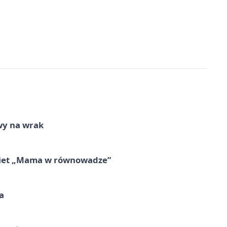
wy na wrak
obiet „Mama w równowadze”
a