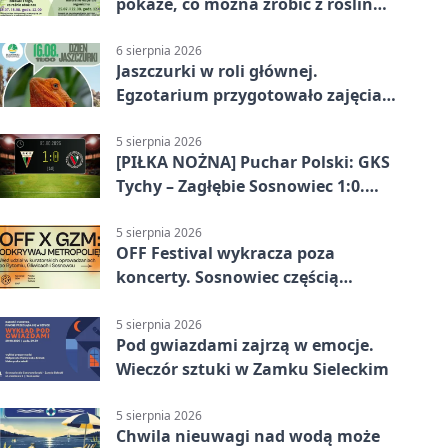
pokaże, co można zrobić z roślin
obok nas
6 sierpnia 2026
Jaszczurki w roli głównej.
Egzotarium przygotowało zajęcia
dla początkujących
5 sierpnia 2026
[PIŁKA NOŻNA] Puchar Polski: GKS
Tychy – Zagłębie Sosnowiec 1:0.
Gospodarze rozstrzygnęli mecz
przed przerwą
5 sierpnia 2026
OFF Festival wykracza poza
koncerty. Sosnowiec częścią
odkrywania Metropolii
5 sierpnia 2026
Pod gwiazdami zajrzą w emocje.
Wieczór sztuki w Zamku Sieleckim
5 sierpnia 2026
Chwila nieuwagi nad wodą może