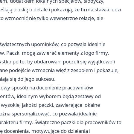
m, dodatkiem lokalnych specjałów, słodyczy,
lają troskę o detale i pokazują, że firma stawia ludzi
o wzmocnić nie tylko wewnętrzne relacje, ale
i świątecznych upominków, co pozwala idealnie
w. Paczki mogą zawierać elementy z logo firmy,
tko po to, by obdarowani poczuli się wyjątkowo i
ane podejście wzmacnia więź z zespołem i pokazuje,
ają się do jego sukcesu.
ylowy sposób na docenienie pracowników
prezentów, idealnym wyborem będą zestawy od
ę wysokiej jakości paczki, zawierające lokalne
ożna spersonalizować, co pozwala idealnie
akteru firmy. Świąteczne paczki dla pracowników to
rę docenienia, motywujące do działania i