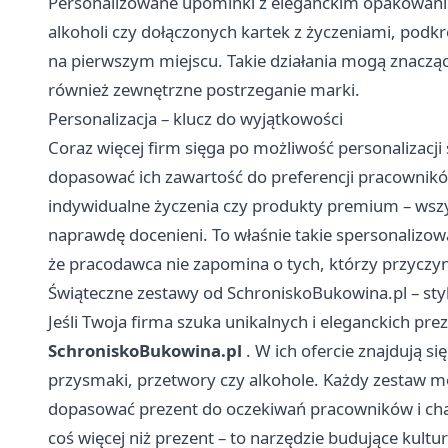
Personalizowane upominki z eleganckim opakowanie
alkoholi czy dołączonych kartek z życzeniami, podkreś
na pierwszym miejscu. Takie działania mogą znacząc
również zewnętrzne postrzeganie marki.
Personalizacja – klucz do wyjątkowości
Coraz więcej firm sięga po możliwość personalizacj
dopasować ich zawartość do preferencji pracownikó
indywidualne życzenia czy produkty premium – wszys
naprawdę docenieni. To właśnie takie spersonalizow
że pracodawca nie zapomina o tych, którzy przyczyni
Świąteczne zestawy od SchroniskoBukowina.pl – st
Jeśli Twoja firma szuka unikalnych i eleganckich 
SchroniskoBukowina.pl
. W ich ofercie znajdują si
przysmaki, przetwory czy alkohole. Każdy zestaw m
dopasować prezent do oczekiwań pracowników i char
coś więcej niż prezent – to narzędzie budujące kultu