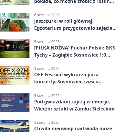
pokaże, co można zrobić z roślin
obok nas
6 sierpnia 2026
Jaszczurki w roli głównej.
Egzotarium przygotowało zajęcia
dla początkujących
5 sierpnia 2026
[PIŁKA NOŻNA] Puchar Polski: GKS
Tychy – Zagłębie Sosnowiec 1:0.
Gospodarze rozstrzygnęli mecz
przed przerwą
5 sierpnia 2026
OFF Festival wykracza poza
koncerty. Sosnowiec częścią
odkrywania Metropolii
5 sierpnia 2026
Pod gwiazdami zajrzą w emocje.
Wieczór sztuki w Zamku Sieleckim
5 sierpnia 2026
Chwila nieuwagi nad wodą może