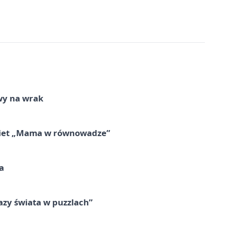
wy na wrak
obiet „Mama w równowadze”
a
zy świata w puzzlach”