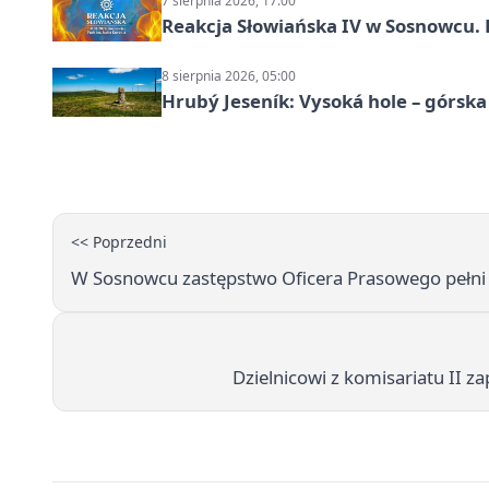
7 sierpnia 2026, 17:00
Reakcja Słowiańska IV w Sosnowcu. 
8 sierpnia 2026, 05:00
Hrubý Jeseník: Vysoká hole – górsk
<< Poprzedni
W Sosnowcu zastępstwo Oficera Prasowego pełni 
Dzielnicowi z komisariatu II 