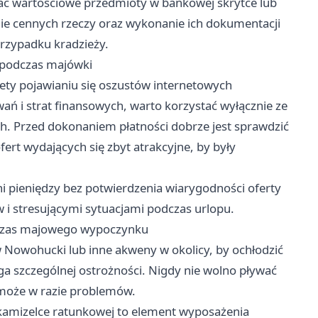
 wartościowe przedmioty w bankowej skrytce lub
e cennych rzeczy oraz wykonanie ich dokumentacji
 przypadku kradzieży.
 podczas majówki
tety pojawianiu się oszustów internetowych
ań i strat finansowych, warto korzystać wyłącznie ze
. Przed dokonaniem płatności dobrze jest sprawdzić
ert wydających się zbyt atrakcyjne, by były
 pieniędzy bez potwierdzenia wiarygodności oferty
 i stresującymi sytuacjami podczas urlopu.
dczas majowego wypoczynku
Nowohucki lub inne akweny w okolicy, by ochłodzić
 szczególnej ostrożności. Nigdy nie wolno pływać
omoże w razie problemów.
kamizelce ratunkowej to element wyposażenia