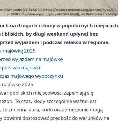
ruch na drogach i tłumy w popularnych miejscach
i bliskich, by długi weekend upłynął bez
przed wyjazdem i podczas relaksu w regionie.
na majówkę 2025
przed wyjazdem na majówkę
e podczas majówki
dczas majowego wypoczynku
a majówkę 2025
 i pobliskich miejscowości zapełniają się
zon. To czas, kiedy szczególnie ważne jest
, że zmienna aura, korki oraz zmęczenie mogą
wcy powinni dostosować prędkość do warunków na