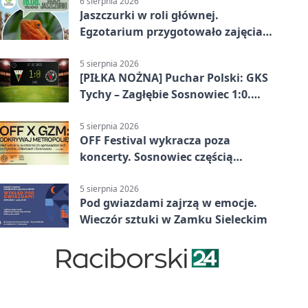
6 sierpnia 2026
Jaszczurki w roli głównej.
Egzotarium przygotowało zajęcia
dla początkujących
5 sierpnia 2026
[PIŁKA NOŻNA] Puchar Polski: GKS
Tychy – Zagłębie Sosnowiec 1:0.
Gospodarze rozstrzygnęli mecz
przed przerwą
5 sierpnia 2026
OFF Festival wykracza poza
koncerty. Sosnowiec częścią
odkrywania Metropolii
5 sierpnia 2026
Pod gwiazdami zajrzą w emocje.
Wieczór sztuki w Zamku Sieleckim