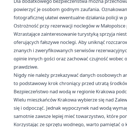
Dla dodatkowego bezpieczeństwa można przechować
powierzyć je osobom godnym zaufania. Oznakowani
fotograficznej ułatwi ewentualne działania policji w
Ostrożność przy rezerwacji noclegów w Małopolsce
Wzrastające zainteresowanie turystyką sprzyja nies
oferujących fałszywe noclegi. Aby uniknąć rozczarow
znanych i zweryfikowanych serwisów rezerwacyjnych
opinie innych gości oraz zachować czujność wobec of
prawdziwe.
Nigdy nie należy przekazywać danych osobowych ani
to podstawowy krok chroniący przed utratą środków
Bezpieczeństwo nad wodą w regionie Krakowa po
Wielu mieszkańców Krakowa wybierze się nad Zalew 
się i odpocząć. Jednak wypoczynek nad wodą wymaga
samotnie zawsze lepiej mieć towarzystwo, które p
Korzystając ze sprzętu wodnego, warto pamiętać o 