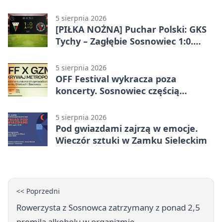
dla początkujących
5 sierpnia 2026
[PIŁKA NOŻNA] Puchar Polski: GKS
Tychy – Zagłębie Sosnowiec 1:0.
Gospodarze rozstrzygnęli mecz
przed przerwą
5 sierpnia 2026
OFF Festival wykracza poza
koncerty. Sosnowiec częścią
odkrywania Metropolii
5 sierpnia 2026
Pod gwiazdami zajrzą w emocje.
Wieczór sztuki w Zamku Sieleckim
<< Poprzedni
Rowerzysta z Sosnowca zatrzymany z ponad 2,5
promila alkoholu w organizmie