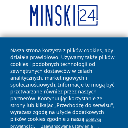
Nasza strona korzysta z plików cookies, aby
działała prawidłowo. Używamy także plików
cookies i podobnych technologii od
zewnętrznych dostawców w celach
Copyright © 2026 otososnowiec.pl Wszystkie prawa
analitycznych, marketingowych i
zastrzeżone.
społecznościowych. Informacje te mogą być
przetwarzane również przez naszych
partnerów. Kontynuując korzystanie ze
Polityka
Polityka
News
Autorzy
strony lub klikając „Przechodzę do serwisu",
Prywatności
Cookies
wyrażasz zgodę na użycie dodatkowych
plików cookies zgodnie z naszą
polityką
.
.
prywatności
Zaawansowane ustawienia