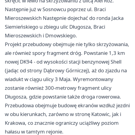
skręcić w lewo na skrzyżowaniu z ulicą Alei Róż.
Następnie już w Sosnowcu poprzez ul. Braci
Mieroszewskich Następnie dojechać do ronda Jacka
Siemieńskiego u zbiegu ulic Długosza, Braci
Mieroszewskich i Dmowskiego.
Projekt przebudowy obejmuje nie tylko skrzyżowania,
ale również spory fragment dróg. Powstanie 1,3 km
nowej DK94 - od wysokości stacji benzynowej Shell
(jadąc od strony Dąbrowy Górniczej), aż do zjazdu na
wiadukt w ciągu ulicy 3 Maja. Wyremontowany
zostanie również 300-metrowy fragment ulicy
Długosza, gdzie powstanie także droga rowerowa.
Przebudowa obejmuje budowę ekranów wzdłuż jezdni
w obu kierunkach, zarówno w stronę Katowic, jak i
Krakowa, co znacznie ograniczy uciążliwy poziom
hałasu w tamtym rejonie.