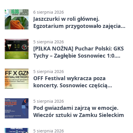
obok nas
6 sierpnia 2026
Jaszczurki w roli głównej.
Egzotarium przygotowało zajęcia
dla początkujących
5 sierpnia 2026
[PIŁKA NOŻNA] Puchar Polski: GKS
Tychy – Zagłębie Sosnowiec 1:0.
Gospodarze rozstrzygnęli mecz
przed przerwą
5 sierpnia 2026
OFF Festival wykracza poza
koncerty. Sosnowiec częścią
odkrywania Metropolii
5 sierpnia 2026
Pod gwiazdami zajrzą w emocje.
Wieczór sztuki w Zamku Sieleckim
5 sierpnia 2026