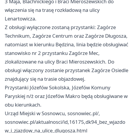
3 Maja, Blachnickiego i Braci Mieroszewskich do
włączenia się na trasę rozkładową na ulicy
Lenartowicza.
Z obsługi wyłączone zostaną przystanki: Zagórze
Technikum, Zagórze Centrum oraz Zagórze Długosza,
natomiast w kierunku Będzina, linia będzie obsługiwać
stanowisko nr 2 przystanku Zagórze Mec,
zlokalizowane na ulicy Braci Mieroszewskich. Do
obsługi włączony zostanie przystanek Zagórze Osiedle
znajdujący się na trasie objazdowej.
Przystanki Józefów Sokolska, Józefów Komuny
Paryskiej n/ż oraz Józefów Makro będą obsługiwane w
obu kierunkach.
Urząd Miejski w Sosnowcu, sosnowiec.pl/,
sosnowiec.pl/aktualnosci/id,16175,dk94_bez_wjazdo
w_i_zjazdow_na_ulice_dlugosza.html