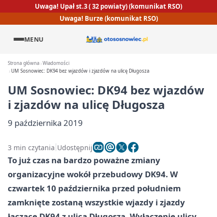
Uwaga! Upał st.3 ( 32 powiaty) (komunikat RSO)
Uwaga! Burze (komunikat RSO)
MENU
Strona główna
Wiadomości
UM Sosnowiec: DK94 bez wjazdów i zjazdów na ulicę Długosza
UM Sosnowiec: DK94 bez wjazdów
i zjazdów na ulicę Długosza
9 października 2019
3 min czytania
Udostępnij
To już czas na bardzo poważne zmiany
organizacyjne wokół przebudowy DK94. W
czwartek 10 października przed południem
zamknięte zostaną wszystkie wjazdy i zjazdy
łączące DK94 z ulicą Długosza. Wyłączenie ulicy