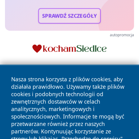
SPRAWDŹ SZCZEGÓŁY
autopromocja
Nasza strona korzysta z plików cookies, aby
działała prawidłowo. Używamy także plików
cookies i podobnych technologii od
zewnętrznych dostawców w celach
Copyright © 2026 otososnowiec.pl Wszystkie prawa
analitycznych, marketingowych i
zastrzeżone.
społecznościowych. Informacje te mogą być
przetwarzane również przez naszych
partnerów. Kontynuując korzystanie ze
Polityka
Polityka
News
Autorzy
strony lub klikając „Przechodzę do serwisu",