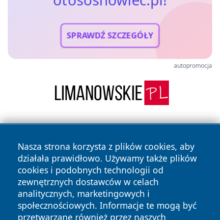
otososnowiec.pl!
SPRAWDŹ SZCZEGÓŁY
autopromocja
Nasza strona korzysta z plików cookies, aby
działała prawidłowo. Używamy także plików
cookies i podobnych technologii od
zewnętrznych dostawców w celach
Copyright © 2026 otososnowiec.pl Wszystkie prawa
analitycznych, marketingowych i
zastrzeżone.
społecznościowych. Informacje te mogą być
przetwarzane również przez naszych