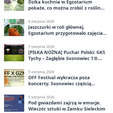
Dzika kuchnia w Egzotarium
pokaże, co można zrobić z roślin
obok nas
6 sierpnia 2026
Jaszczurki w roli głównej.
Egzotarium przygotowało zajęcia
dla początkujących
5 sierpnia 2026
[PIŁKA NOŻNA] Puchar Polski: GKS
Tychy – Zagłębie Sosnowiec 1:0.
Gospodarze rozstrzygnęli mecz
przed przerwą
5 sierpnia 2026
OFF Festival wykracza poza
koncerty. Sosnowiec częścią
odkrywania Metropolii
5 sierpnia 2026
Pod gwiazdami zajrzą w emocje.
Wieczór sztuki w Zamku Sieleckim