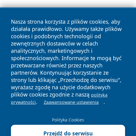
Nasza strona korzysta z plików cookies, aby
działała prawidłowo. Używamy także plików
cookies i podobnych technologii od
zewnętrznych dostawców w celach
Copyright © 2026 otososnowiec.pl Wszystkie prawa
analitycznych, marketingowych i
zastrzeżone.
społecznościowych. Informacje te mogą być
przetwarzane również przez naszych
partnerów. Kontynuując korzystanie ze
Polityka
Polityka
News
Autorzy
strony lub klikając „Przechodzę do serwisu",
Prywatności
Cookies
wyrażasz zgodę na użycie dodatkowych
plików cookies zgodnie z naszą
polityką
.
.
prywatności
Zaawansowane ustawienia
Polityka Cookies
Przejdź do serwisu