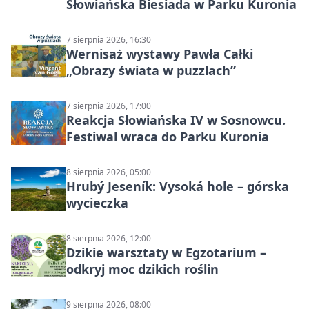
Słowiańska Biesiada w Parku Kuronia
7 sierpnia 2026, 16:30
Wernisaż wystawy Pawła Całki
„Obrazy świata w puzzlach”
7 sierpnia 2026, 17:00
Reakcja Słowiańska IV w Sosnowcu.
Festiwal wraca do Parku Kuronia
8 sierpnia 2026, 05:00
Hrubý Jeseník: Vysoká hole – górska
wycieczka
8 sierpnia 2026, 12:00
Dzikie warsztaty w Egzotarium –
odkryj moc dzikich roślin
9 sierpnia 2026, 08:00