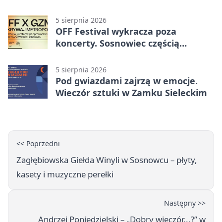
Gospodarze rozstrzygnęli mecz
przed przerwą
5 sierpnia 2026
OFF Festival wykracza poza
koncerty. Sosnowiec częścią
odkrywania Metropolii
5 sierpnia 2026
Pod gwiazdami zajrzą w emocje.
Wieczór sztuki w Zamku Sieleckim
<< Poprzedni
Zagłębiowska Giełda Winyli w Sosnowcu – płyty,
kasety i muzyczne perełki
Następny >>
Andrzej Poniedzielski – „Dobry wieczór...?” w