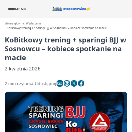
MENU
Strona główna
Wydarzenia
KoBitkowy trening + sparingi BJJ w Sosnowcu – kobiece spotkanie na macie
KoBitkowy trening + sparingi BJJ w
Sosnowcu – kobiece spotkanie na
macie
2 kwietnia 2026
2 min czytania
Udostępnij