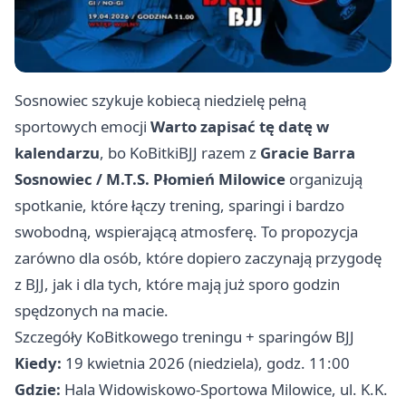
Sosnowiec szykuje kobiecą niedzielę pełną
sportowych emocji
Warto zapisać tę datę w
kalendarzu
, bo KoBitkiBJJ razem z
Gracie Barra
Sosnowiec / M.T.S. Płomień Milowice
organizują
spotkanie, które łączy trening, sparingi i bardzo
swobodną, wspierającą atmosferę. To propozycja
zarówno dla osób, które dopiero zaczynają przygodę
z BJJ, jak i dla tych, które mają już sporo godzin
spędzonych na macie.
Szczegóły KoBitkowego treningu + sparingów BJJ
Kiedy:
19 kwietnia 2026 (niedziela), godz. 11:00
Gdzie:
Hala Widowiskowo-Sportowa Milowice, ul. K.K.