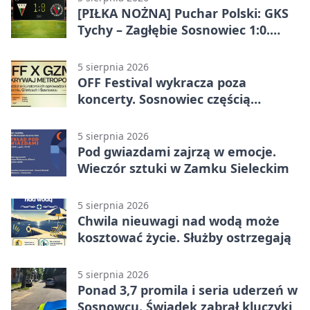
[PIŁKA NOŻNA] Puchar Polski: GKS
Tychy – Zagłębie Sosnowiec 1:0.
Gospodarze rozstrzygnęli mecz
przed przerwą
5 sierpnia 2026
OFF Festival wykracza poza
koncerty. Sosnowiec częścią
odkrywania Metropolii
5 sierpnia 2026
Pod gwiazdami zajrzą w emocje.
Wieczór sztuki w Zamku Sieleckim
5 sierpnia 2026
Chwila nieuwagi nad wodą może
kosztować życie. Służby ostrzegają
5 sierpnia 2026
Ponad 3,7 promila i seria uderzeń w
Sosnowcu. Świadek zabrał kluczyki