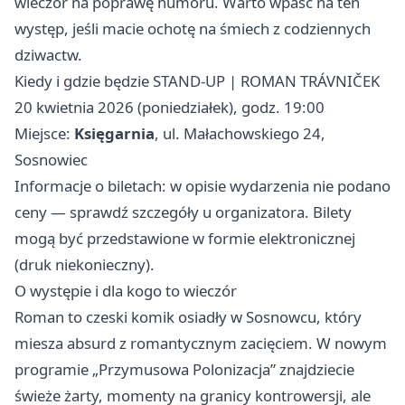
wieczór na poprawę humoru. Warto wpaść na ten
występ, jeśli macie ochotę na śmiech z codziennych
dziwactw.
Kiedy i gdzie będzie STAND-UP | ROMAN TRÁVNIČEK
20 kwietnia 2026 (poniedziałek), godz. 19:00
Miejsce:
Księgarnia
, ul. Małachowskiego 24,
Sosnowiec
Informacje o biletach: w opisie wydarzenia nie podano
ceny — sprawdź szczegóły u organizatora. Bilety
mogą być przedstawione w formie elektronicznej
(druk niekonieczny).
O występie i dla kogo to wieczór
Roman to czeski komik osiadły w Sosnowcu, który
miesza absurd z romantycznym zacięciem. W nowym
programie „Przymusowa Polonizacja” znajdziecie
świeże żarty, momenty na granicy kontrowersji, ale