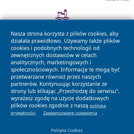
Nasza strona korzysta z plików cookies, aby
działała prawidłowo. Używamy także plików
cookies i podobnych technologii od
zewnętrznych dostawców w celach
analitycznych, marketingowych i
społecznościowych. Informacje te mogą być
przetwarzane również przez naszych
Copyright © 2026 otososnowiec.pl Wszystkie prawa
partnerów. Kontynuując korzystanie ze
zastrzeżone.
strony lub klikając „Przechodzę do serwisu",
wyrażasz zgodę na użycie dodatkowych
plików cookies zgodnie z naszą
Polityka
Polityka
polityką
News
Autorzy
.
.
Prywatności
Cookies
prywatności
Zaawansowane ustawienia
Polityka Cookies