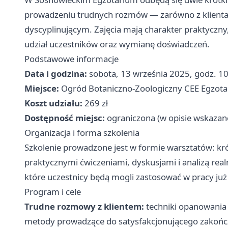
prowadzeniu trudnych rozmów — zarówno z klientam
dyscyplinującym. Zajęcia mają charakter praktyczny,
udział uczestników oraz wymianę doświadczeń.
Podstawowe informacje
Data i godzina:
sobota, 13 września 2025, godz. 1
Miejsce:
Ogród Botaniczno-Zoologiczny CEE Egzot
Koszt udziału:
269 zł
Dostępność miejsc:
ograniczona (w opisie wskazano
Organizacja i forma szkolenia
Szkolenie prowadzone jest w formie warsztatów: kró
praktycznymi ćwiczeniami, dyskusjami i analizą rea
które uczestnicy będą mogli zastosować w pracy już
Program i cele
Trudne rozmowy z klientem:
techniki opanowania e
metody prowadzące do satysfakcjonującego zakoń