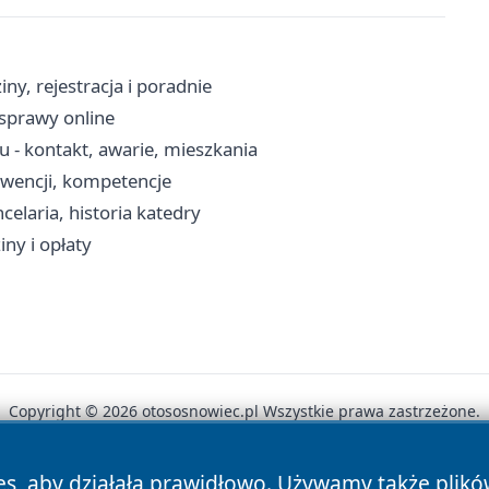
y, rejestracja i poradnie
 sprawy online
- kontakt, awarie, mieszkania
erwencji, kompetencje
laria, historia katedry
ny i opłaty
Copyright © 2026 otososnowiec.pl Wszystkie prawa zastrzeżone.
es, aby działała prawidłowo. Używamy także plik
News
Autorzy
Polityka Prywatności
Polityka Cookie