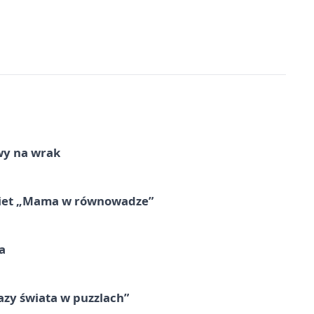
wy na wrak
obiet „Mama w równowadze”
a
zy świata w puzzlach”