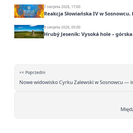
7 sierpnia 2026, 17:00
Reakcja Słowiańska IV w Sosnowcu. 
8 sierpnia 2026, 05:00
Hrubý Jeseník: Vysoká hole – górsk
<< Poprzedni
Nowe widowisko Cyrku Zalewski w Sosnowcu — inf
Międ