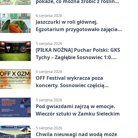
pokaże, co można zrobić z roślin
obok nas
6 sierpnia 2026
Jaszczurki w roli głównej.
Egzotarium przygotowało zajęcia
dla początkujących
5 sierpnia 2026
[PIŁKA NOŻNA] Puchar Polski: GKS
Tychy – Zagłębie Sosnowiec 1:0.
Gospodarze rozstrzygnęli mecz
przed przerwą
5 sierpnia 2026
OFF Festival wykracza poza
koncerty. Sosnowiec częścią
odkrywania Metropolii
5 sierpnia 2026
Pod gwiazdami zajrzą w emocje.
Wieczór sztuki w Zamku Sieleckim
5 sierpnia 2026
Chwila nieuwagi nad wodą może