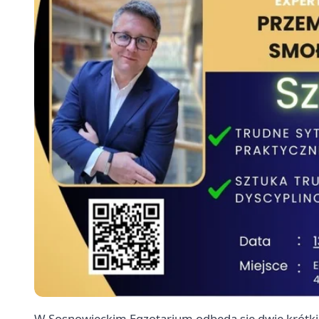
W Sosnowieckim Egzotarium odbędą się dwie krótki