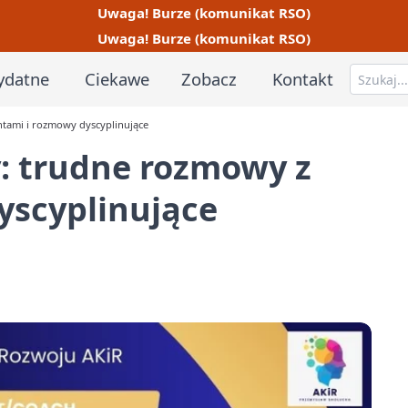
Uwaga! Burze (komunikat RSO)
Uwaga! Burze (komunikat RSO)
ydatne
Ciekawe
Zobacz
Kontakt
ntami i rozmowy dyscyplinujące
: trudne rozmowy z
yscyplinujące