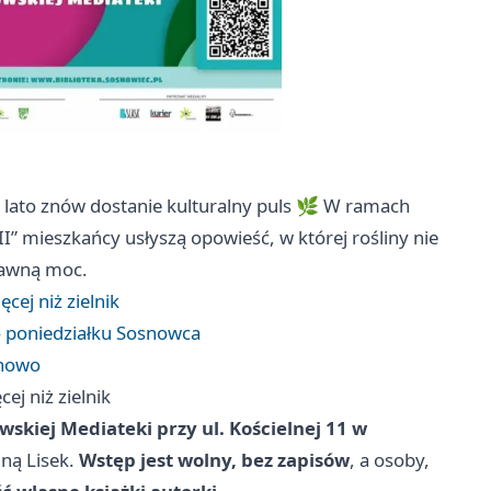
lato znów dostanie kulturalny puls 🌿 W ramach
 II” mieszkańcy usłyszą opowieść, w której rośliny nie
 dawną moc.
ęcej niż zielnik
 poniedziałku Sosnowca
 nowo
ej niż zielnik
skiej Mediateki przy ul. Kościelnej 11 w
iną Lisek.
Wstęp jest wolny, bez zapisów
, a osoby,