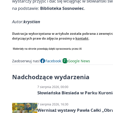
wystarczy przyjść i dać się wciągnąć w słowiański św
na podstawie:
Biblioteka Sosnowiec
.
Autor:
krystian
Ilustracja wykorzystana w artykule została pobrana z zewnętr
dotyczących praw do zdjęcia prosimy o
kontakt
.
Zaobserwuj nas!
Facebook
Google News
Nadchodzące wydarzenia
7 sierpnia 2026, 00:00
Słowiańska Biesiada w Parku Kuroni
7 sierpnia 2026, 16:30
Wernisaż wystawy Pawła Całki „Obra