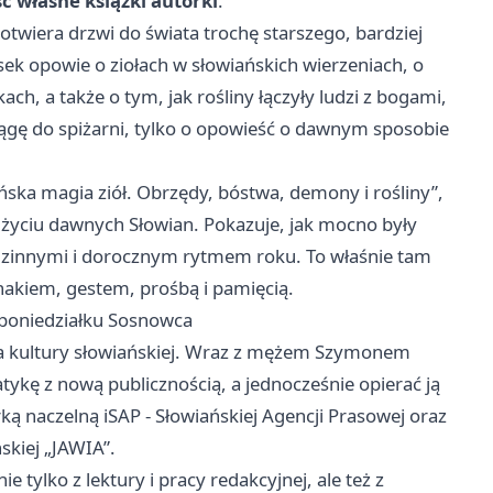
ć własne książki autorki
.
 otwiera drzwi do świata trochę starszego, bardziej
sek opowie o ziołach w słowiańskich wierzeniach, o
ach, a także o tym, jak rośliny łączyły ludzi z bogami,
iągę do spiżarni, tylko o opowieść o dawnym sposobie
ańska magia ziół. Obrzędy, bóstwa, demony i rośliny”,
 życiu dawnych Słowian. Pokazuje, jak mocno były
zinnymi i dorocznym rytmem roku. To właśnie tam
znakiem, gestem, prośbą i pamięcią.
poniedziałku Sosnowca
nia kultury słowiańskiej. Wraz z mężem Szymonem
tykę z nową publicznością, a jednocześnie opierać ją
rką naczelną iSAP - Słowiańskiej Agencji Prasowej oraz
skiej „JAWIA”.
 tylko z lektury i pracy redakcyjnej, ale też z