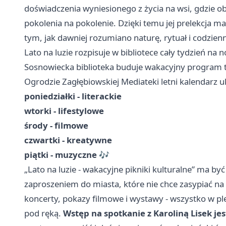
doświadczenia wyniesionego z życia na wsi, gdzie 
pokolenia na pokolenie. Dzięki temu jej prelekcja 
tym, jak dawniej rozumiano naturę, rytuał i codzien
Lato na luzie rozpisuje w bibliotece cały tydzień na 
Sosnowiecka biblioteka buduje wakacyjny program ta
Ogrodzie Zagłębiowskiej Mediateki letni kalendarz uk
poniedziałki - literackie
wtorki - lifestylowe
środy - filmowe
czwartki - kreatywne
piątki - muzyczne
🎶
„Lato na luzie - wakacyjne pikniki kulturalne” ma by
zaproszeniem do miasta, które nie chce zasypiać na
koncerty, pokazy filmowe i wystawy - wszystko w plen
pod ręką.
Wstęp na spotkanie z Karoliną Lisek je