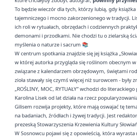
które chciałyby zdobyć autograf,
powinny przynieś
To będzie wieczór dla tych, którzy lubią, gdy książka
tajemniczego i mocno zakorzenionego w tradycji. Li
ich roli w rytuałach, obrzędach i codziennych praktyk
demonami i przodkami. Nie chodzi tu o zielarską śc
myślenia o naturze i sacrum 📚
W centrum spotkania znajdzie się jej książka „Słowi
w której autorka przygląda się roślinom obecnym w
związane z kalendarzem obrzędowym, świętami rod
zioła stawały się czymś więcej niż surowcem - były 
„ROŚLINY, MOC, RYTUAŁY” wchodzi do literackiego 
Karolina Lisek od lat działa na rzecz popularyzowa
Gilisem rozwija projekty, które mają oswajać tę tema
na badaniach, źródłach i żywej tradycji. Jest redakto
prezeską Stowarzyszenia Krzewienia Kultury Słowiań
W Sosnowcu pojawi się z opowieścią, która wyrasta nie