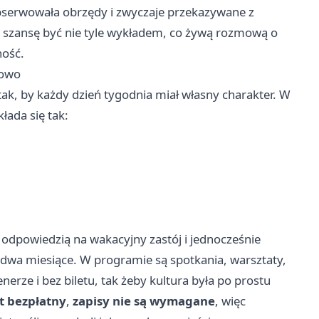
obserwowała obrzędy i zwyczaje przekazywane z
ma szansę być nie tyle wykładem, co żywą rozmową o
ność.
nowo
k, by każdy dzień tygodnia miał własny charakter. W
łada się tak:
ć odpowiedzią na wakacyjny zastój i jednocześnie
 dwa miesiące. W programie są spotkania, warsztaty,
erze i bez biletu, tak żeby kultura była po prostu
st bezpłatny
,
zapisy nie są wymagane
, więc