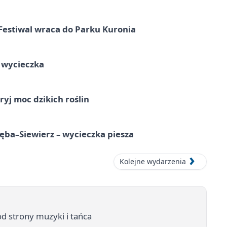
Festiwal wraca do Parku Kuronia
a wycieczka
ryj moc dzikich roślin
ba–Siewierz – wycieczka piesza
Kolejne wydarzenia
d strony muzyki i tańca