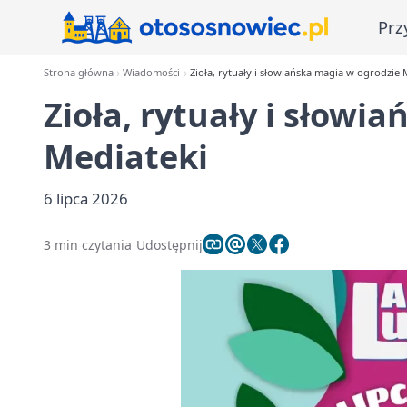
Prz
Strona główna
Wiadomości
Zioła, rytuały i słowiańska magia w ogrodzie 
Zioła, rytuały i słowi
Mediateki
6 lipca 2026
3 min czytania
Udostępnij