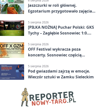
6 sierpnia 2026
Jaszczurki w roli głównej.
Egzotarium przygotowało zajęcia
dla początkujących
5 sierpnia 2026
[PIŁKA NOŻNA] Puchar Polski: GKS
Tychy – Zagłębie Sosnowiec 1:0.
Gospodarze rozstrzygnęli mecz
przed przerwą
5 sierpnia 2026
OFF Festival wykracza poza
koncerty. Sosnowiec częścią
odkrywania Metropolii
5 sierpnia 2026
Pod gwiazdami zajrzą w emocje.
Wieczór sztuki w Zamku Sieleckim