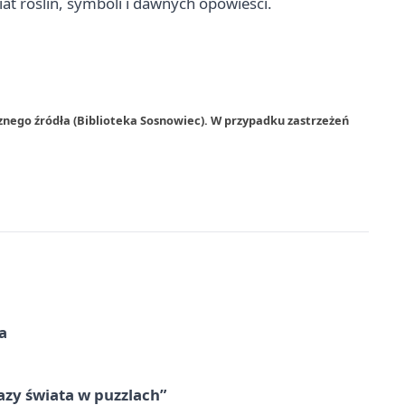
iat roślin, symboli i dawnych opowieści.
znego źródła (Biblioteka Sosnowiec). W przypadku zastrzeżeń
a
zy świata w puzzlach”