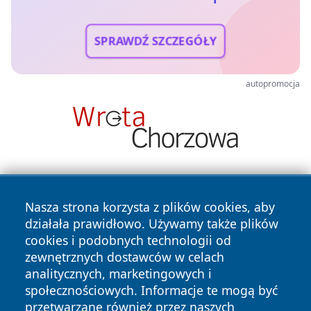
SPRAWDŹ SZCZEGÓŁY
autopromocja
Nasza strona korzysta z plików cookies, aby
działała prawidłowo. Używamy także plików
cookies i podobnych technologii od
zewnętrznych dostawców w celach
Copyright © 2026 otososnowiec.pl Wszystkie prawa
analitycznych, marketingowych i
zastrzeżone.
społecznościowych. Informacje te mogą być
przetwarzane również przez naszych