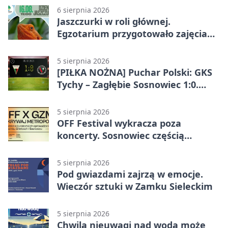
6 sierpnia 2026
Jaszczurki w roli głównej.
Egzotarium przygotowało zajęcia
dla początkujących
5 sierpnia 2026
[PIŁKA NOŻNA] Puchar Polski: GKS
Tychy – Zagłębie Sosnowiec 1:0.
Gospodarze rozstrzygnęli mecz
przed przerwą
5 sierpnia 2026
OFF Festival wykracza poza
koncerty. Sosnowiec częścią
odkrywania Metropolii
5 sierpnia 2026
Pod gwiazdami zajrzą w emocje.
Wieczór sztuki w Zamku Sieleckim
5 sierpnia 2026
Chwila nieuwagi nad wodą może