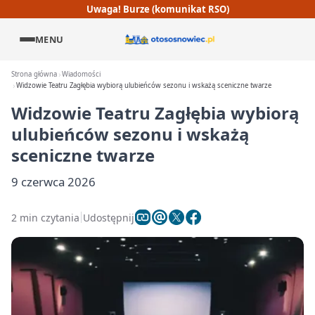
Uwaga! Burze (komunikat RSO)
MENU
Strona główna
Wiadomości
Widzowie Teatru Zagłębia wybiorą ulubieńców sezonu i wskażą sceniczne twarze
Widzowie Teatru Zagłębia wybiorą
ulubieńców sezonu i wskażą
sceniczne twarze
9 czerwca 2026
2 min czytania
Udostępnij