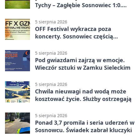
Tychy – Zagłębie Sosnowiec 1:0.
Gospodarze rozstrzygnęli mecz
przed przerwą
5 sierpnia 2026
OFF Festival wykracza poza
koncerty. Sosnowiec częścią
odkrywania Metropolii
5 sierpnia 2026
Pod gwiazdami zajrzą w emocje.
Wieczór sztuki w Zamku Sieleckim
5 sierpnia 2026
Chwila nieuwagi nad wodą może
kosztować życie. Służby ostrzegają
5 sierpnia 2026
Ponad 3,7 promila i seria uderzeń w
Sosnowcu. Świadek zabrał kluczyki