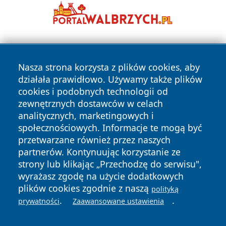
Nasza strona korzysta z plików cookies, aby
działała prawidłowo. Używamy także plików
cookies i podobnych technologii od
zewnętrznych dostawców w celach
Copyright © 2026 otososnowiec.pl Wszystkie prawa
analitycznych, marketingowych i
zastrzeżone.
społecznościowych. Informacje te mogą być
przetwarzane również przez naszych
partnerów. Kontynuując korzystanie ze
Polityka
Polityka
News
Autorzy
strony lub klikając „Przechodzę do serwisu",
Prywatności
Cookies
wyrażasz zgodę na użycie dodatkowych
plików cookies zgodnie z naszą
polityką
.
.
prywatności
Zaawansowane ustawienia