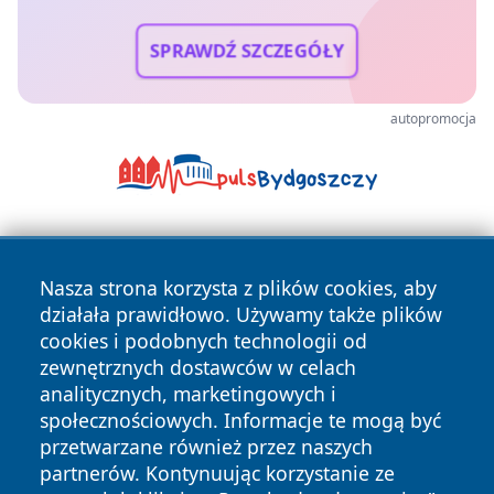
SPRAWDŹ SZCZEGÓŁY
autopromocja
Nasza strona korzysta z plików cookies, aby
działała prawidłowo. Używamy także plików
cookies i podobnych technologii od
zewnętrznych dostawców w celach
Copyright © 2026 otososnowiec.pl Wszystkie prawa
analitycznych, marketingowych i
zastrzeżone.
społecznościowych. Informacje te mogą być
przetwarzane również przez naszych
partnerów. Kontynuując korzystanie ze
Polityka
Polityka
News
Autorzy