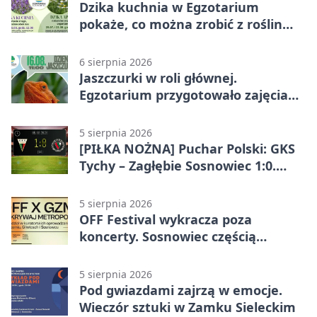
Dzika kuchnia w Egzotarium
pokaże, co można zrobić z roślin
obok nas
6 sierpnia 2026
Jaszczurki w roli głównej.
Egzotarium przygotowało zajęcia
dla początkujących
5 sierpnia 2026
[PIŁKA NOŻNA] Puchar Polski: GKS
Tychy – Zagłębie Sosnowiec 1:0.
Gospodarze rozstrzygnęli mecz
przed przerwą
5 sierpnia 2026
OFF Festival wykracza poza
koncerty. Sosnowiec częścią
odkrywania Metropolii
5 sierpnia 2026
Pod gwiazdami zajrzą w emocje.
Wieczór sztuki w Zamku Sieleckim