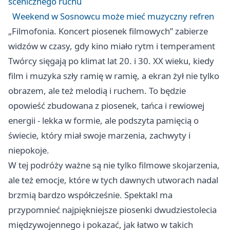
scenicznego ruchu
Weekend w Sosnowcu może mieć muzyczny refren
„Filmofonia. Koncert piosenek filmowych” zabierze
widzów w czasy, gdy kino miało rytm i temperament
Twórcy sięgają po klimat lat 20. i 30. XX wieku, kiedy
film i muzyka szły ramię w ramię, a ekran żył nie tylko
obrazem, ale też melodią i ruchem. To będzie
opowieść zbudowana z piosenek, tańca i rewiowej
energii - lekka w formie, ale podszyta pamięcią o
świecie, który miał swoje marzenia, zachwyty i
niepokoje.
W tej podróży ważne są nie tylko filmowe skojarzenia,
ale też emocje, które w tych dawnych utworach nadal
brzmią bardzo współcześnie. Spektakl ma
przypomnieć najpiękniejsze piosenki dwudziestolecia
międzywojennego i pokazać, jak łatwo w takich