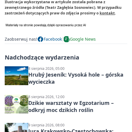
Ilustracja wykorzystana w artykule została pobrana z
zewnętrznego źródła (Teatr Zagłębia Sosnowiec). W przypadku
zastrzeżeń dotyczących praw do zdjęcia prosimy o
kontakt
.
Zaobserwuj nas!
Facebook
Google News
Nadchodzące wydarzenia
8 sierpnia 2026, 05:00
Hrubý Jeseník: Vysoká hole – górska
wycieczka
8 sierpnia 2026, 12:00
Dzikie warsztaty w Egzotarium –
odkryj moc dzikich roślin
9 sierpnia 2026, 08:00
Jura Krakowsko-Częstochowska: