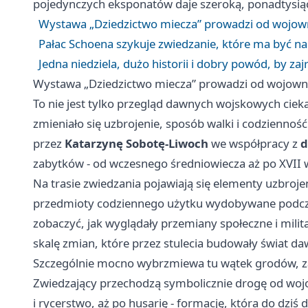
pojedynczych eksponatów daje szeroką, ponadtysiąc
Wystawa „Dziedzictwo miecza” prowadzi od wojow
Pałac Schoena szykuje zwiedzanie, które ma być 
Jedna niedziela, dużo historii i dobry powód, by z
Wystawa „Dziedzictwo miecza” prowadzi od wojown
To nie jest tylko przegląd dawnych wojskowych cieka
zmieniało się uzbrojenie, sposób walki i codzienno
przez
Katarzynę Sobotę-Liwoch
we współpracy z
d
zabytków - od wczesnego średniowiecza aż po XVII 
Na trasie zwiedzania pojawiają się elementy uzbroje
przedmioty codziennego użytku wydobywane podcza
zobaczyć, jak wyglądały przemiany społeczne i milita
skalę zmian, które przez stulecia budowały świat 
Szczególnie mocno wybrzmiewa tu wątek grodów, 
Zwiedzający przechodzą symbolicznie drogę od woj
i rycerstwo, aż po husarię - formację, która do dziś