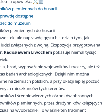
letnią opowieść. ⚔️🏛️
ników plemiennych do husarii
naprawdę dostępne
ajrzeć do muzeum
ików plemiennych do husarii
wostek, ale naprawdę gęsta historia o tym, jak
ść ludzi związanych z wojną. Ekspozycja przygotowana
r. Radosławem Liwochem
pokazuje niemal tysiąc
wiek.
nia, broń, wyposażenie wojowników i rycerzy, ale też
s badań archeologicznych. Dzięki nim można
rne na ziemiach polskich, a przy okazji lepiej poczuć
dawnych mieszkańców tych terenów.
zamków i średniowiecznych ośrodków obronnych.
owników plemiennych, przez drużynników książęcych
 działa na wyobraźnię. To właśnie ten fragment