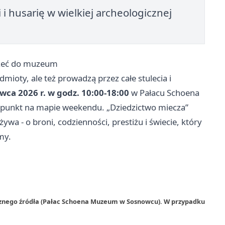
i husarię w wielkiej archeologicznej
jrzeć do muzeum
edmioty, ale też prowadzą przez całe stulecia i
wca 2026 r. w godz. 10:00-18:00
w Pałacu Schoena
unkt na mapie weekendu. „Dziedzictwo miecza”
wa - o broni, codzienności, prestiżu i świecie, który
my.
trznego źródła (Pałac Schoena Muzeum w Sosnowcu). W przypadku