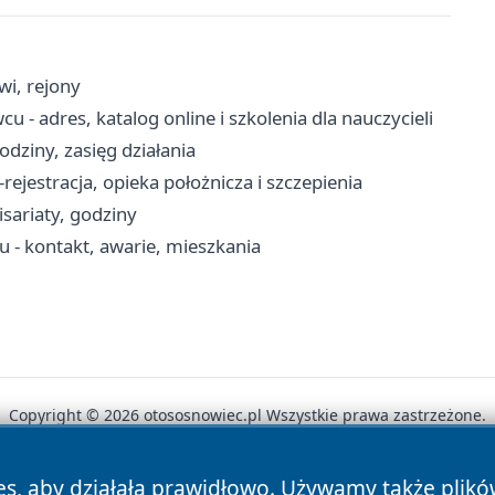
wi, rejony
- adres, katalog online i szkolenia dla nauczycieli
dziny, zasięg działania
jestracja, opieka położnicza i szczepienia
sariaty, godziny
- kontakt, awarie, mieszkania
Copyright © 2026 otososnowiec.pl Wszystkie prawa zastrzeżone.
es, aby działała prawidłowo. Używamy także plik
News
Autorzy
Polityka Prywatności
Polityka Cookie