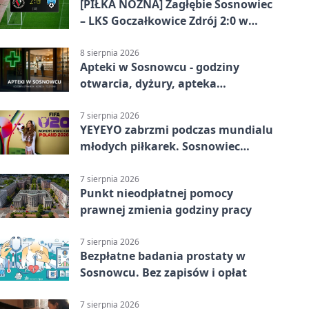
[PIŁKA NOŻNA] Zagłębie Sosnowiec
– LKS Goczałkowice Zdrój 2:0 w
Betclic 3. Lidze Grupa 3 (Grupa III) –
gospodarze z ważnym
8 sierpnia 2026
Apteki w Sosnowcu - godziny
zwycięstwem
otwarcia, dyżury, apteka
całodobowa
7 sierpnia 2026
YEYEYO zabrzmi podczas mundialu
młodych piłkarek. Sosnowiec
wśród gospodarzy
7 sierpnia 2026
Punkt nieodpłatnej pomocy
prawnej zmienia godziny pracy
7 sierpnia 2026
Bezpłatne badania prostaty w
Sosnowcu. Bez zapisów i opłat
7 sierpnia 2026