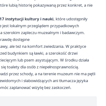
re lubią historię pokazywaną przez konkret, a nie
17 instytucji kultury i nauki
, które udostępniły
nie jest lokalnym przeglądem przypadkowych
 na szerokim zapleczu muzealnym i badawczym.
aprawdę dostępne
wy, ale też na komfort zwiedzania. W praktyce
rzed budynkiem są ławki, a szerokość drzwi
ziecięcym lub psem asystującym. W środku działa
 się toalety dla osób z niepełnosprawnością.
adzi przez schody, a na terenie muzeum nie ma pętli
ewidomych i słabowidzących ani tłumacza języka
omóc zaplanować wizytę bez zaskoczeń.