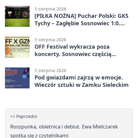
5 sierpnia 2026
[PIŁKA NOŻNA] Puchar Polski: GKS
Tychy – Zagłębie Sosnowiec 1:0.
Gospodarze rozstrzygnęli mecz
przed przerwą
5 sierpnia 2026
OFF Festival wykracza poza
koncerty. Sosnowiec częścią
odkrywania Metropolii
5 sierpnia 2026
Pod gwiazdami zajrzą w emocje.
Wieczór sztuki w Zamku Sieleckim
<< Poprzedni
Roszpunka, obietnica i debiut. Ewa Mielczarek
spotka się z czytelnikami