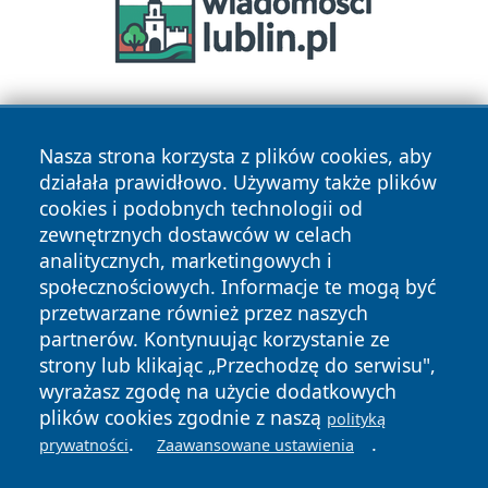
Nasza strona korzysta z plików cookies, aby
działała prawidłowo. Używamy także plików
cookies i podobnych technologii od
zewnętrznych dostawców w celach
Copyright © 2026 otososnowiec.pl Wszystkie prawa
analitycznych, marketingowych i
zastrzeżone.
społecznościowych. Informacje te mogą być
przetwarzane również przez naszych
partnerów. Kontynuując korzystanie ze
Polityka
Polityka
News
Autorzy
strony lub klikając „Przechodzę do serwisu",
Prywatności
Cookies
wyrażasz zgodę na użycie dodatkowych
plików cookies zgodnie z naszą
polityką
.
.
prywatności
Zaawansowane ustawienia