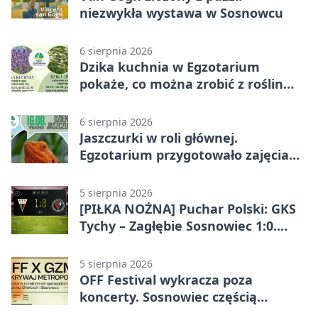
niezwykła wystawa w Sosnowcu
6 sierpnia 2026
Dzika kuchnia w Egzotarium
pokaże, co można zrobić z roślin
obok nas
6 sierpnia 2026
Jaszczurki w roli głównej.
Egzotarium przygotowało zajęcia
dla początkujących
5 sierpnia 2026
[PIŁKA NOŻNA] Puchar Polski: GKS
Tychy – Zagłębie Sosnowiec 1:0.
Gospodarze rozstrzygnęli mecz
przed przerwą
5 sierpnia 2026
OFF Festival wykracza poza
koncerty. Sosnowiec częścią
odkrywania Metropolii