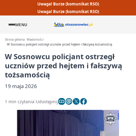
Uwaga! Burze (komunikat RSO)
Uwaga! Burze (komunikat RSO)
MENU
Strona główna
Wiadomości
W Sosnowcu policjant ostrzegł uczniów przed hejtem i fałszywą tożsamością
W Sosnowcu policjant ostrzegł
uczniów przed hejtem i fałszywą
tożsamością
19 maja 2026
1 min czytania
Udostępnij