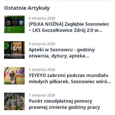
Ostatnie Artykuły
9 sierpnia 2026
[PIŁKA NOŻNA] Zagłębie Sosnowiec
– LKS Goczałkowice Zdrój 2:0 w
Betclic 3. Lidze Grupa 3 (Grupa III) –
gospodarze z ważnym
8 sierpnia 2026
zwycięstwem
Apteki w Sosnowcu - godziny
otwarcia, dyżury, apteka
całodobowa
7 sierpnia 2026
YEYEYO zabrzmi podczas mundialu
młodych piłkarek. Sosnowiec wśród
gospodarzy
7 sierpnia 2026
Punkt nieodpłatnej pomocy
prawnej zmienia godziny pracy