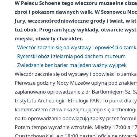
W Pałacu Schoena tego wieczoru muzealna cisza
zbroi i pokazom dawnych walk. W Sosnowcu Noc
Jury, wczesnośredniowieczne grody i świat, w któr
tuż obok. Program łączy wykłady, otwarcie wyst
miejski, otwarty charakter.
Wieczór zacznie się od wystawy i opowieści o zamk
Rycerski obóz i zielarnia pod dachem muzeum
Zwiedzanie bez barier ma jeden ważny wyjątek
Wieczór zacznie się od wystawy i opowieści o zamka
Pierwsze godziny Nocy Muzeów upłyną pod znakiem
zaplanowano oprowadzanie z dr Bartłomiejem Sz. S
Instytutu Archeologii i Etnologii PAN. To punkt dla t
komentarzem człowieka zajmującego się archeologią
na to oprowadzanie obowiązują zapisy przez formu
Potem tempo wyraźnie wzrośnie. Między 17:00 a 1
Częstochowskiej, a o 18:00 nastąpi oficjalne otwar