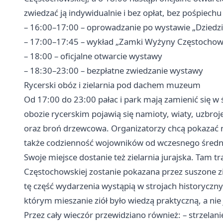
zwiedzać ją indywidualnie i bez opłat, bez pośpiechu
– 16:00–17:00 – oprowadzanie po wystawie „Dziedz
– 17:00–17:45 – wykład „Zamki Wyżyny Częstochows
– 18:00 – oficjalne otwarcie wystawy
– 18:30–23:00 – bezpłatne zwiedzanie wystawy
Rycerski obóz i zielarnia pod dachem muzeum
Od 17:00 do 23:00 pałac i park mają zamienić się 
obozie rycerskim pojawią się namioty, wiaty, uzbroj
oraz broń drzewcowa. Organizatorzy chcą pokazać ni
także codzienność wojowników od wczesnego średni
Swoje miejsce dostanie też zielarnia jurajska. Tam t
Częstochowskiej zostanie pokazana przez suszone z
tę część wydarzenia wystąpią w strojach historyczny
którym mieszanie ziół było wiedzą praktyczną, a ni
Przez cały wieczór przewidziano również: – strzelan