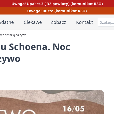
Uwaga! Upał st.3 ( 32 powiaty) (komunikat RSO)
Uwaga! Burze (komunikat RSO)
ydatne
Ciekawe
Zobacz
Kontakt
 z historią na żywo
cu Schoena. Noc
 żywo