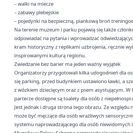
– walki na miecze
– zabawy plebejskie
– pojedynki na bezpieczną, piankową broń treningo
Na terenie muzeum i parku pojawią się także człon
odpowiadać na pytania i wprowadzać odwiedzającyc
kram historyczny z replikami uzbrojenia, ręcznie w
inspirowanymi kulturą regionu.
Zwiedzanie bez barier ma jeden ważny wyjątek
Organizatorzy przygotowali kilka udogodnień dla o
się parking, przed budynkiem ustawiono ławki, a s
z wózkiem dziecięcym oraz z psem asystującym. W b
parterze dostępne są toalety dla osób z niepełnosp
Jest jednak i druga strona tego obrazu. Ze względu 
może być męczące dla osób wrażliwych sensorycznie.
systemu naprowadzającego dla osób niewidomych i
Muzeów w Pałacu Schoena zapowiada się więc jako i