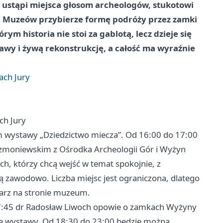
 ustąpi miejsca głosom archeologów, stukotowi
 Muzeów przybierze formę podróży przez zamki
ym historia nie stoi za gablotą, lecz dzieje się
awy i żywą rekonstrukcję, a całość ma wyraźnie
ach Jury
ch Jury
 wystawy „Dziedzictwo miecza”. Od 16:00 do 17:00
zmoniewskim z Ośrodka Archeologii Gór i Wyżyn
ych, którzy chcą wejść w temat spokojnie, z
 zawodowo. Liczba miejsc jest ograniczona, dlatego
larz na stronie muzeum.
7:45 dr Radosław Liwoch opowie o zamkach Wyżyny
cie wystawy. Od 18:30 do 23:00 będzie można