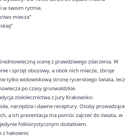
 i w swoim rytmie.
ictwo miecza”
kiej”
w średniowieczną scenę z prawdziwego zdarzenia. W
enie i sprzęt obozowy, a obok nich miecze, zbroje
e tylko widowiskową stronę rycerskiego świata, lecz
owiecza po czasy grunwaldzkie.
radycja ziołolecznictwa z Jury Krakowsko-
ioła, narzędzia i dawne receptury. Osoby prowadzące
ch, a ich prezentacja ma pomóc zajrzeć do świata, w
e jedynie folklorystycznym dodatkiem.
ie z hakownic