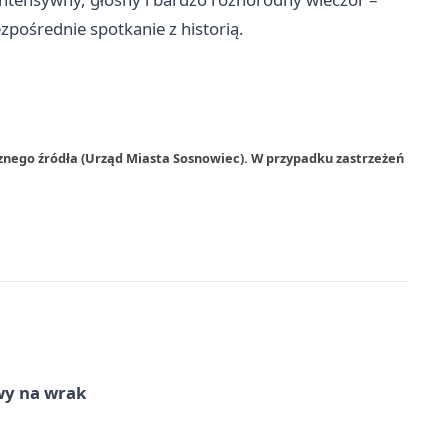
zpośrednie spotkanie z historią.
znego źródła (Urząd Miasta Sosnowiec). W przypadku zastrzeżeń
wy na wrak