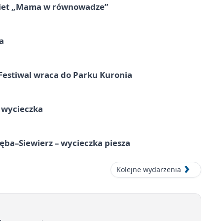
obiet „Mama w równowadze”
a
Festiwal wraca do Parku Kuronia
a wycieczka
ba–Siewierz – wycieczka piesza
Kolejne wydarzenia