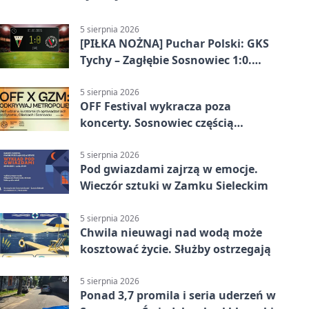
5 sierpnia 2026
[PIŁKA NOŻNA] Puchar Polski: GKS
Tychy – Zagłębie Sosnowiec 1:0.
Gospodarze rozstrzygnęli mecz
przed przerwą
5 sierpnia 2026
OFF Festival wykracza poza
koncerty. Sosnowiec częścią
odkrywania Metropolii
5 sierpnia 2026
Pod gwiazdami zajrzą w emocje.
Wieczór sztuki w Zamku Sieleckim
5 sierpnia 2026
Chwila nieuwagi nad wodą może
kosztować życie. Służby ostrzegają
5 sierpnia 2026
Ponad 3,7 promila i seria uderzeń w