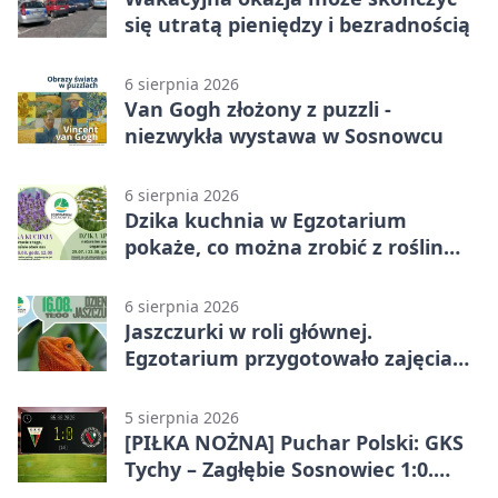
się utratą pieniędzy i bezradnością
6 sierpnia 2026
Van Gogh złożony z puzzli -
niezwykła wystawa w Sosnowcu
6 sierpnia 2026
Dzika kuchnia w Egzotarium
pokaże, co można zrobić z roślin
obok nas
6 sierpnia 2026
Jaszczurki w roli głównej.
Egzotarium przygotowało zajęcia
dla początkujących
5 sierpnia 2026
[PIŁKA NOŻNA] Puchar Polski: GKS
Tychy – Zagłębie Sosnowiec 1:0.
Gospodarze rozstrzygnęli mecz