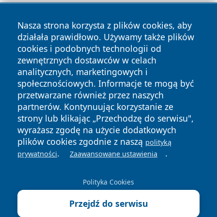
Nasza strona korzysta z plików cookies, aby
działała prawidłowo. Używamy także plików
cookies i podobnych technologii od
zewnętrznych dostawców w celach
Copyright © 2026 otososnowiec.pl Wszystkie prawa
analitycznych, marketingowych i
zastrzeżone.
społecznościowych. Informacje te mogą być
przetwarzane również przez naszych
partnerów. Kontynuując korzystanie ze
Polityka
Polityka
News
Autorzy
strony lub klikając „Przechodzę do serwisu",
Prywatności
Cookies
wyrażasz zgodę na użycie dodatkowych
plików cookies zgodnie z naszą
polityką
.
.
prywatności
Zaawansowane ustawienia
Polityka Cookies
Przejdź do serwisu