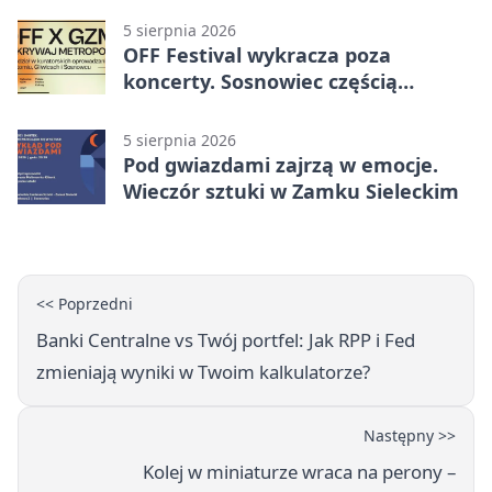
przed przerwą
5 sierpnia 2026
OFF Festival wykracza poza
koncerty. Sosnowiec częścią
odkrywania Metropolii
5 sierpnia 2026
Pod gwiazdami zajrzą w emocje.
Wieczór sztuki w Zamku Sieleckim
<< Poprzedni
Banki Centralne vs Twój portfel: Jak RPP i Fed
zmieniają wyniki w Twoim kalkulatorze?
Następny >>
Kolej w miniaturze wraca na perony –