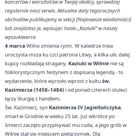
koncertów i warsztatów w Twojej okolicy, sprawdzaj
regularnie nasz serwis. Aktualne daty tegorocznych
obchodów publikujemy w sekcji [Najnowsze wiadomości]
lub znajdziesz je, wpisując hasło „Kaziuki” w naszej
wyszukiwarce.
4 marca
Wilno zmienia rytm. W katedrze trwa
uroczysta msza ku czci patrona Litwy, a kilka ulic dalej
kupcy rozkładają stragany.
Kaziuki w Wilnie
nie są
folklorystycznym festynem z dopisaną legendą - to
wydarzenie, które wyrosło wprost z kultu
św.
Kazimierza (1458–1484)
i od ponad czterech stuleci
łączy liturgię z handlem.
Św. Kazimierz, syn
Kazimierza IV Jagiellończyka
,
zmarł w Grodnie w wieku 25 lat. Już wkrótce po
śmierci zaczęto przypisywać mu cuda, a jego grób w
Wilnie stał się miejscem pielgrzymek. Dla