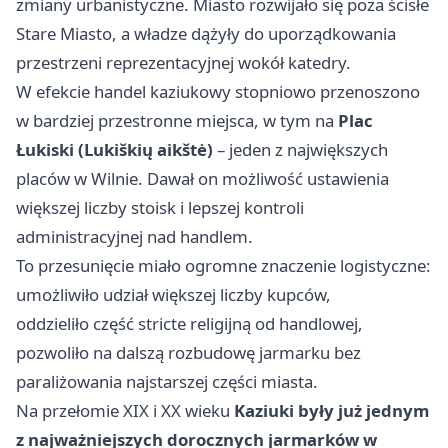
zmiany urbanistyczne. Miasto rozwijało się poza ścisłe
Stare Miasto, a władze dążyły do uporządkowania
przestrzeni reprezentacyjnej wokół katedry.
W efekcie handel kaziukowy stopniowo przenoszono
w bardziej przestronne miejsca, w tym na
Plac
Łukiski (Lukiškių aikštė)
– jeden z największych
placów w Wilnie. Dawał on możliwość ustawienia
większej liczby stoisk i lepszej kontroli
administracyjnej nad handlem.
To przesunięcie miało ogromne znaczenie logistyczne:
umożliwiło udział większej liczby kupców,
oddzieliło część stricte religijną od handlowej,
pozwoliło na dalszą rozbudowę jarmarku bez
paraliżowania najstarszej części miasta.
Na przełomie XIX i XX wieku
Kaziuki były już jednym
z najważniejszych dorocznych jarmarków w