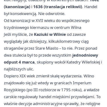
(kanonizacja)
i
1636 (translacja relikwii)
. Handel
był konsekwencją. Nie odwrotnie.
Od kanonizacji w XVII wieku do współczesnego
trzydniowego kiermaszu w centrum Wilna
Jeśli myślicie, że
Kaziuki w Wilnie
od zawsze
wyglądały jak dzisiejszy, kilkukilometrowy ciąg
straganów przez Stare Miasto – to nie. Przez ponad
dwa stulecia był to przede wszystkim
jednodniowy
odpust 4 marca
, skupiony wokół Katedry Wileńskiej i
najbliższych ulic.
Dopiero XIX wiek zmienił skalę wydarzenia. Wilno
znajdowało się już wtedy w granicach Imperium
Rosyjskiego (po III rozbiorze w 1795 roku), a władze
carskie regulowały handel miejskimi przywilejami. To
właśnie decyzje administracyjne sprawiły, że religijne