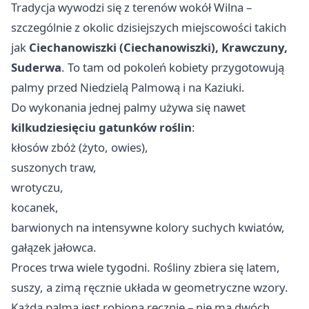
Tradycja wywodzi się z terenów wokół Wilna –
szczególnie z okolic dzisiejszych miejscowości takich
jak
Ciechanowiszki (Ciechanowiszki), Krawczuny,
Suderwa
. To tam od pokoleń kobiety przygotowują
palmy przed Niedzielą Palmową i na Kaziuki.
Do wykonania jednej palmy używa się nawet
kilkudziesięciu gatunków roślin
:
kłosów zbóż (żyto, owies),
suszonych traw,
wrotyczu,
kocanek,
barwionych na intensywne kolory suchych kwiatów,
gałązek jałowca.
Proces trwa wiele tygodni. Rośliny zbiera się latem,
suszy, a zimą ręcznie układa w geometryczne wzory.
Każda palma jest robiona ręcznie – nie ma dwóch