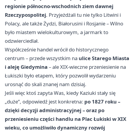
regionie północno-wschodnich ziem dawnej
Rzeczypospolitej
. Przyjeżdżali tu nie tylko Litwini i
Polacy, ale także Żydzi, Białorusini i Rosjanie – Wilno
było miastem wielokulturowym, a jarmark to
odzwierciedlał.
Współcześnie handel wrócił do historycznego
centrum – przede wszystkim na
ulice Starego Miasta
i aleję Giedymina
– ale XIX-wieczne przeniesienie na
Łukiszki było etapem, który pozwolił wydarzeniu
urosnąć do skali znanej nam dzisiaj.
Jeśli więc ktoś zapyta Was, kiedy Kaziuki stały się
„duże”, odpowiedź jest konkretna:
po 1827 roku –
dzięki decyzji administracyjnej – oraz po
przeniesieniu części handlu na Plac Łukiski w XIX
wieku, co umożliwiło dynamiczny rozwój