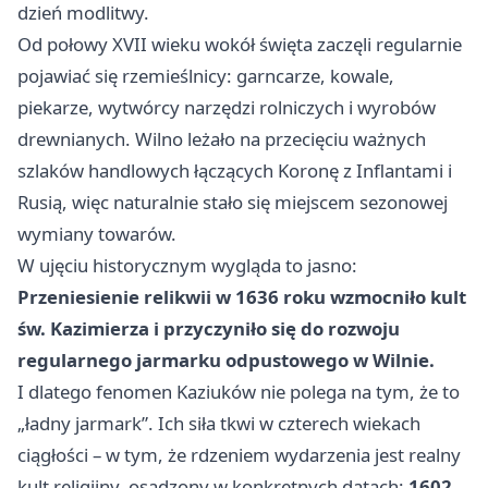
dzień modlitwy.
Od połowy XVII wieku wokół święta zaczęli regularnie
pojawiać się rzemieślnicy: garncarze, kowale,
piekarze, wytwórcy narzędzi rolniczych i wyrobów
drewnianych. Wilno leżało na przecięciu ważnych
szlaków handlowych łączących Koronę z Inflantami i
Rusią, więc naturalnie stało się miejscem sezonowej
wymiany towarów.
W ujęciu historycznym wygląda to jasno:
Przeniesienie relikwii w 1636 roku wzmocniło kult
św. Kazimierza i przyczyniło się do rozwoju
regularnego jarmarku odpustowego w Wilnie.
I dlatego fenomen Kaziuków nie polega na tym, że to
„ładny jarmark”. Ich siła tkwi w czterech wiekach
ciągłości – w tym, że rdzeniem wydarzenia jest realny
kult religijny, osadzony w konkretnych datach:
1602