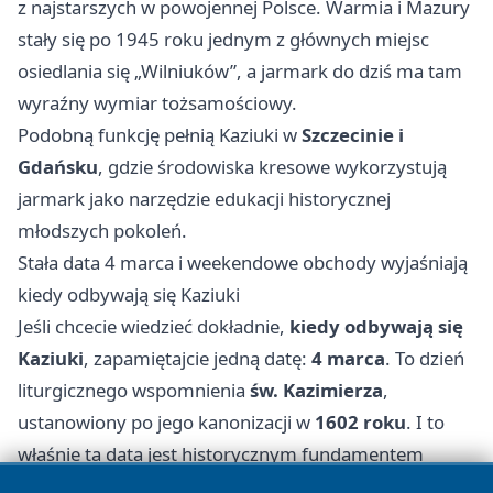
z najstarszych w powojennej Polsce. Warmia i Mazury
stały się po 1945 roku jednym z głównych miejsc
osiedlania się „Wilniuków”, a jarmark do dziś ma tam
wyraźny wymiar tożsamościowy.
Podobną funkcję pełnią Kaziuki w
Szczecinie i
Gdańsku
, gdzie środowiska kresowe wykorzystują
jarmark jako narzędzie edukacji historycznej
młodszych pokoleń.
Stała data 4 marca i weekendowe obchody wyjaśniają
kiedy odbywają się Kaziuki
Jeśli chcecie wiedzieć dokładnie,
kiedy odbywają się
Kaziuki
, zapamiętajcie jedną datę:
4 marca
. To dzień
liturgicznego wspomnienia
św. Kazimierza
,
ustanowiony po jego kanonizacji w
1602 roku
. I to
właśnie ta data jest historycznym fundamentem
całego wydarzenia.