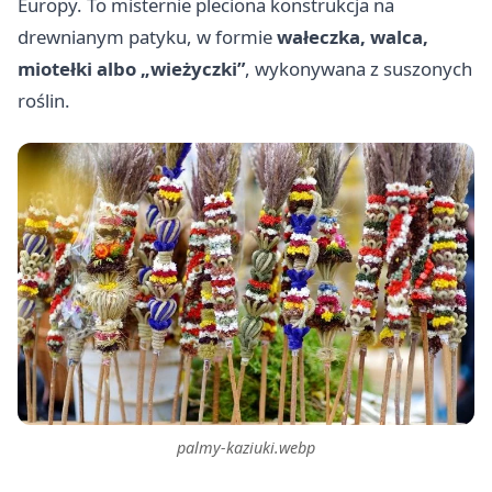
Europy. To misternie pleciona konstrukcja na
drewnianym patyku, w formie
wałeczka, walca,
miotełki albo „wieżyczki”
, wykonywana z suszonych
roślin.
palmy-kaziuki.webp