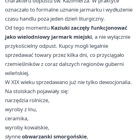
charakteru odpustu św. Kazimierza. W praktyce
oznaczało to formalne uznanie jarmarku i wydłużenie
czasu handlu poza jeden dzień liturgiczny.
Od tego momentu
Kaziuki zaczęły funkcjonować
jako wielodniowy jarmark miejski
, a nie wyłącznie
przykościelny odpust. Kupcy mogli legalnie
sprzedawać towary przez kilka dni, co przyciągało
rzemieślników z coraz dalszych regionów guberni
wileńskiej.
W XIX wieku sprzedawano już nie tylko dewocjonalia.
Na stoiskach pojawiały się:
narzędzia rolnicze,
wyroby z lnu,
ceramika,
wyroby kowalskie,
słynne
obwarzanki smorgońskie
,