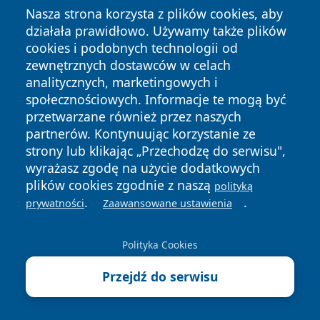
Nasza strona korzysta z plików cookies, aby
działała prawidłowo. Używamy także plików
cookies i podobnych technologii od
zewnętrznych dostawców w celach
analitycznych, marketingowych i
społecznościowych. Informacje te mogą być
przetwarzane również przez naszych
partnerów. Kontynuując korzystanie ze
strony lub klikając „Przechodzę do serwisu",
wyrażasz zgodę na użycie dodatkowych
plików cookies zgodnie z naszą
polityką
.
.
prywatności
Zaawansowane ustawienia
palmy wilenskie.webp
Polityka Cookies
Kaziuki odbywają się co roku na początku marca,
Przejdź do serwisu
w nawiązaniu do dnia św. Kazimierza
obchodzonego 4 marca.
Niezależnie od epoki – czy mówimy o XVII-wiecznym