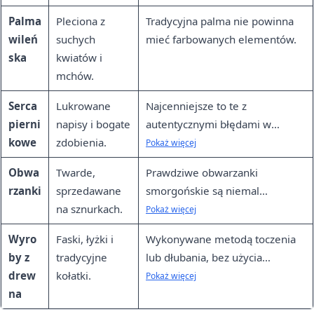
Palma
Pleciona z
Tradycyjna palma nie powinna
wileń
suchych
mieć farbowanych elementów.
ska
kwiatów i
mchów.
Serca
Lukrowane
Najcenniejsze to te z
pierni
napisy i bogate
autentycznymi błędami w
kowe
zdobienia.
gwarze wileńskiej.
Pokaż więcej
Obwa
Twarde,
Prawdziwe obwarzanki
rzanki
sprzedawane
smorgońskie są niemal
na sznurkach.
niezniszczalne w transporcie.
Pokaż więcej
Wyro
Faski, łyżki i
Wykonywane metodą toczenia
by z
tradycyjne
lub dłubania, bez użycia
drew
kołatki.
gwoździ.
Pokaż więcej
na