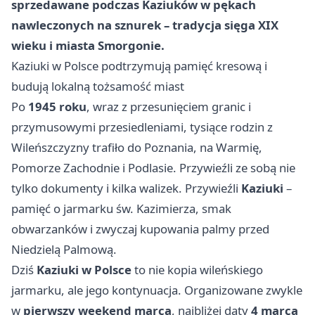
sprzedawane podczas Kaziuków w pękach
nawleczonych na sznurek – tradycja sięga XIX
wieku i miasta Smorgonie.
Kaziuki w Polsce podtrzymują pamięć kresową i
budują lokalną tożsamość miast
Po
1945 roku
, wraz z przesunięciem granic i
przymusowymi przesiedleniami, tysiące rodzin z
Wileńszczyzny trafiło do Poznania, na Warmię,
Pomorze Zachodnie i Podlasie. Przywieźli ze sobą nie
tylko dokumenty i kilka walizek. Przywieźli
Kaziuki
–
pamięć o jarmarku św. Kazimierza, smak
obwarzanków i zwyczaj kupowania palmy przed
Niedzielą Palmową.
Dziś
Kaziuki w Polsce
to nie kopia wileńskiego
jarmarku, ale jego kontynuacja. Organizowane zwykle
w
pierwszy weekend marca
, najbliżej daty
4 marca