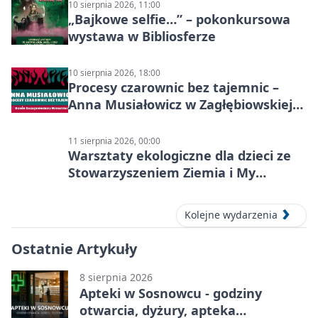
10 sierpnia 2026, 11:00
„Bajkowe selfie…” – pokonkursowa
wystawa w Bibliosferze
10 sierpnia 2026, 18:00
Procesy czarownic bez tajemnic –
Anna Musiałowicz w Zagłębiowskiej
Mediatece
11 sierpnia 2026, 00:00
Warsztaty ekologiczne dla dzieci ze
Stowarzyszeniem Ziemia i My
Centrum Edukacji Ekologicznej
Kolejne wydarzenia
Ostatnie Artykuły
8 sierpnia 2026
Apteki w Sosnowcu - godziny
otwarcia, dyżury, apteka