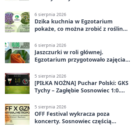
6 sierpnia 2026
Dzika kuchnia w Egzotarium
pokaże, co można zrobić z roślin
obok nas
6 sierpnia 2026
Jaszczurki w roli głównej.
Egzotarium przygotowało zajęcia
dla początkujących
5 sierpnia 2026
[PIŁKA NOŻNA] Puchar Polski: GKS
Tychy – Zagłębie Sosnowiec 1:0.
Gospodarze rozstrzygnęli mecz
przed przerwą
5 sierpnia 2026
OFF Festival wykracza poza
koncerty. Sosnowiec częścią
odkrywania Metropolii