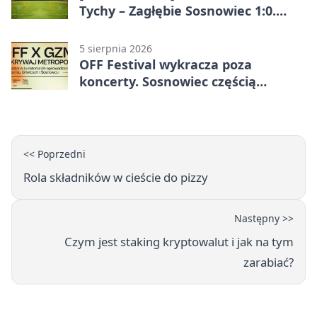
Tychy – Zagłębie Sosnowiec 1:0.
Gospodarze rozstrzygnęli mecz
przed przerwą
5 sierpnia 2026
OFF Festival wykracza poza
koncerty. Sosnowiec częścią
odkrywania Metropolii
<< Poprzedni
Rola składników w cieście do pizzy
Następny >>
Czym jest staking kryptowalut i jak na tym
zarabiać?