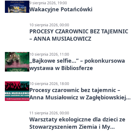
9 sierpnia 2026, 19:00
Wakacyjne Potańcówki
10 sierpnia 2026, 00:00
PROCESY CZAROWNIC BEZ TAJEMNIC
– ANNA MUSIAŁOWICZ
10 sierpnia 2026, 11:00
„Bajkowe selfie…” – pokonkursowa
wystawa w Bibliosferze
10 sierpnia 2026, 18:00
Procesy czarownic bez tajemnic –
Anna Musiałowicz w Zagłębiowskiej
Mediatece
11 sierpnia 2026, 00:00
Warsztaty ekologiczne dla dzieci ze
Stowarzyszeniem Ziemia i My
Centrum Edukacji Ekologicznej