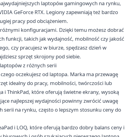
 z najwydajniejszych laptopów gamingowych na rynku,
VIDIA GeForce RTX. Legiony zapewniają też bardzo
ugiej pracy pod obciążeniem.
 różnymi konfiguracjami. Dzięki temu możesz dobrać
h funkcji, takich jak wydajność, mobilność czy jakość
tego, czy pracujesz w biurze, spędzasz dzień w
jdziesz sprzęt skrojony pod siebie.
aptopów z różnych serii
 czego oczekujesz od laptopa. Marka ma przewagę
zęt idealny do pracy, mobilności, twórczości lub
i ThinkPad, które oferują świetne ekrany, wysoką
ukające najlepszej wydajności powinny zwrócić uwagę
 serii na rynku, często o lepszym stosunku ceny do
eaPad i LOQ, które oferują bardzo dobry balans ceny i
 biurowych i osób szukających pierwszego laptopa