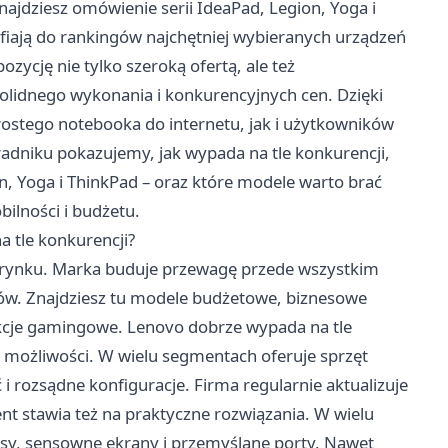
ajdziesz omówienie serii IdeaPad, Legion, Yoga i
afiają do rankingów najchętniej wybieranych urządzeń
zycję nie tylko szeroką ofertą, ale też
idnego wykonania i konkurencyjnych cen. Dzięki
ostego notebooka do internetu, jak i użytkowników
dniku pokazujemy, jak wypada na tle konkurencji,
on, Yoga i ThinkPad – oraz które modele warto brać
ilności i budżetu.
a tle konkurencji?
wce rynku. Marka buduje przewagę przede wszystkim
ów. Znajdziesz tu modele budżetowe, biznesowe
ukcje gamingowe. Lenovo dobrze wypada na tle
 możliwości. W wielu segmentach oferuje sprzęt
 i rozsądne konfiguracje. Firma regularnie aktualizuje
t stawia też na praktyczne rozwiązania. W wielu
sy, sensowne ekrany i przemyślane porty. Nawet