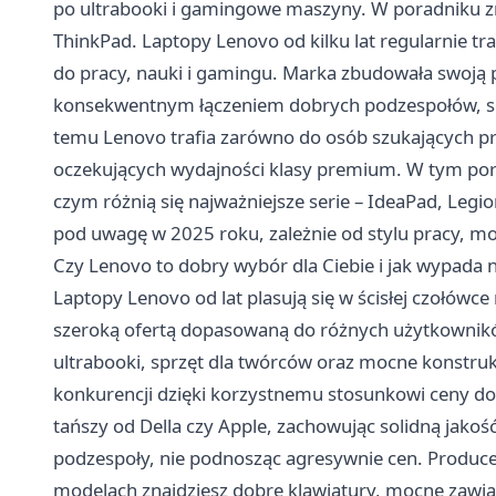
po ultrabooki i gamingowe maszyny. W poradniku zn
ThinkPad. Laptopy Lenovo od kilku lat regularnie tr
do pracy, nauki i gamingu. Marka zbudowała swoją po
konsekwentnym łączeniem dobrych podzespołów, sol
temu Lenovo trafia zarówno do osób szukających pr
oczekujących wydajności klasy premium. W tym pora
czym różnią się najważniejsze serie – IdeaPad, Legi
pod uwagę w 2025 roku, zależnie od stylu pracy, mob
Czy Lenovo to dobry wybór dla Ciebie i jak wypada n
Laptopy Lenovo
od lat plasują się w ścisłej czołó
szeroką ofertą dopasowaną do różnych użytkownik
ultrabooki, sprzęt dla twórców oraz mocne konstr
konkurencji dzięki korzystnemu stosunkowi ceny do
tańszy od Della czy Apple, zachowując solidną jakość
podzespoły, nie podnosząc agresywnie cen. Producen
modelach znajdziesz dobre klawiatury, mocne zawia