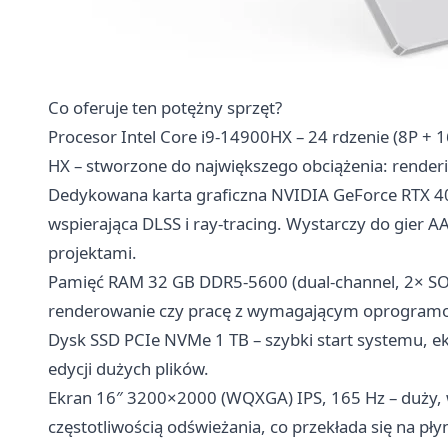
Co oferuje ten potężny sprzęt?
Procesor Intel Core i9-14900HX – 24 rdzenie (8P + 1
HX – stworzone do największego obciążenia: renderin
Dedykowana karta graficzna NVIDIA GeForce RTX 40
wspierająca DLSS i ray-tracing. Wystarczy do gier A
projektami.
Pamięć RAM 32 GB DDR5-5600 (dual-channel, 2× SO-D
renderowanie czy pracę z wymagającym oprogram
Dysk SSD PCIe NVMe 1 TB – szybki start systemu, eks
edycji dużych plików.
Ekran 16″ 3200×2000 (WQXGA) IPS, 165 Hz – duży, 
częstotliwością odświeżania, co przekłada się na pł