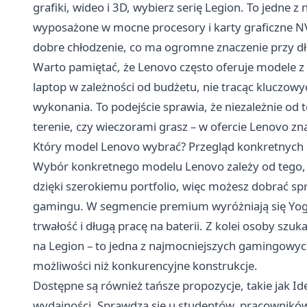
grafiki, wideo i 3D, wybierz serię Legion. To jedne
wyposażone w mocne procesory i karty graficzne N
dobre chłodzenie, co ma ogromne znaczenie przy dł
Warto pamiętać, że Lenovo często oferuje modele z
laptop w zależności od budżetu, nie tracąc kluczowyc
wykonania. To podejście sprawia, że niezależnie od 
terenie, czy wieczorami grasz – w ofercie Lenovo zna
Który model Lenovo wybrać? Przegląd konkretnych l
Wybór konkretnego modelu Lenovo zależy od tego,
dzięki szerokiemu portfolio, więc możesz dobrać spr
gamingu. W segmencie premium wyróżniają się Yoga 
trwałość i długą pracę na baterii. Z kolei osoby sz
na Legion – to jedna z najmocniejszych gamingowych
możliwości niż konkurencyjne konstrukcje.
Dostępne są również tańsze propozycje, takie jak Id
wydajności. Sprawdzą się u studentów, pracowników