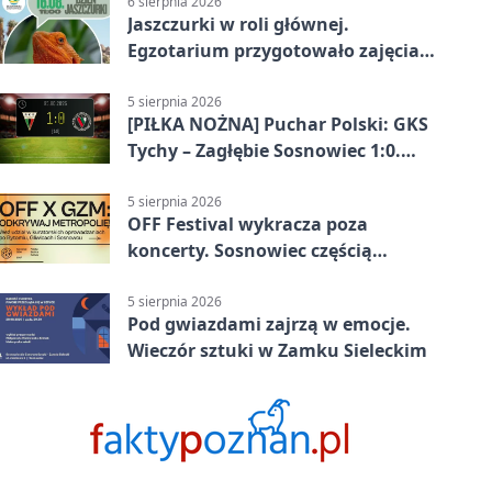
6 sierpnia 2026
Jaszczurki w roli głównej.
Egzotarium przygotowało zajęcia
dla początkujących
5 sierpnia 2026
[PIŁKA NOŻNA] Puchar Polski: GKS
Tychy – Zagłębie Sosnowiec 1:0.
Gospodarze rozstrzygnęli mecz
przed przerwą
5 sierpnia 2026
OFF Festival wykracza poza
koncerty. Sosnowiec częścią
odkrywania Metropolii
5 sierpnia 2026
Pod gwiazdami zajrzą w emocje.
Wieczór sztuki w Zamku Sieleckim