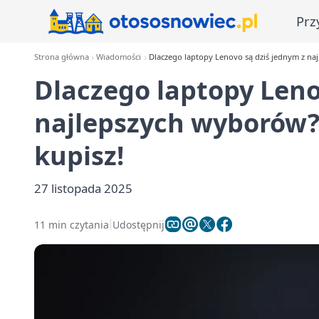
Prz
Strona główna
Wiadomości
Dlaczego laptopy Lenovo są dziś jednym z na
Dlaczego laptopy Leno
najlepszych wyborów
kupisz!
27 listopada 2025
11 min czytania
Udostępnij