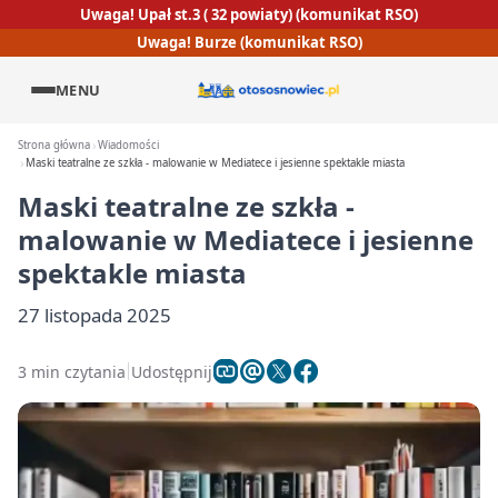
Uwaga! Upał st.3 ( 32 powiaty) (komunikat RSO)
Uwaga! Burze (komunikat RSO)
MENU
Strona główna
Wiadomości
Maski teatralne ze szkła - malowanie w Mediatece i jesienne spektakle miasta
Maski teatralne ze szkła -
malowanie w Mediatece i jesienne
spektakle miasta
27 listopada 2025
3 min czytania
Udostępnij