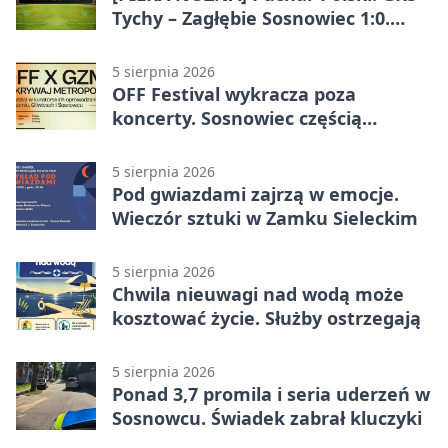
Tychy – Zagłębie Sosnowiec 1:0.
Gospodarze rozstrzygnęli mecz
przed przerwą
5 sierpnia 2026
OFF Festival wykracza poza
koncerty. Sosnowiec częścią
odkrywania Metropolii
5 sierpnia 2026
Pod gwiazdami zajrzą w emocje.
Wieczór sztuki w Zamku Sieleckim
5 sierpnia 2026
Chwila nieuwagi nad wodą może
kosztować życie. Służby ostrzegają
5 sierpnia 2026
Ponad 3,7 promila i seria uderzeń w
Sosnowcu. Świadek zabrał kluczyki