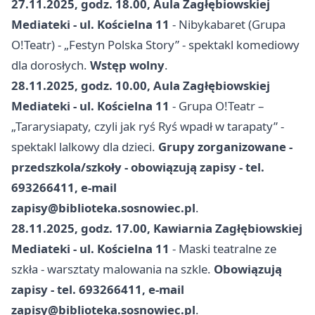
27.11.2025, godz. 18.00, Aula Zagłębiowskiej
Mediateki - ul. Kościelna 11
- Nibykabaret (Grupa
O!Teatr) - „Festyn Polska Story” - spektakl komediowy
dla dorosłych.
Wstęp wolny
.
28.11.2025, godz. 10.00, Aula Zagłębiowskiej
Mediateki - ul. Kościelna 11
- Grupa O!Teatr –
„Tararysiapaty, czyli jak ryś Ryś wpadł w tarapaty” -
spektakl lalkowy dla dzieci.
Grupy zorganizowane -
przedszkola/szkoły - obowiązują zapisy - tel.
693266411, e-mail
zapisy@biblioteka.sosnowiec.pl
.
28.11.2025, godz. 17.00, Kawiarnia Zagłębiowskiej
Mediateki - ul. Kościelna 11
- Maski teatralne ze
szkła - warsztaty malowania na szkle.
Obowiązują
zapisy - tel. 693266411, e-mail
zapisy@biblioteka.sosnowiec.pl
.