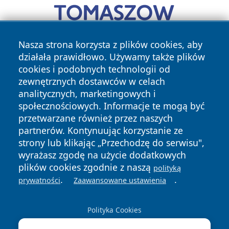
Nasza strona korzysta z plików cookies, aby
działała prawidłowo. Używamy także plików
cookies i podobnych technologii od
zewnętrznych dostawców w celach
analitycznych, marketingowych i
społecznościowych. Informacje te mogą być
przetwarzane również przez naszych
Copyright © 2026 otososnowiec.pl Wszystkie prawa
zastrzeżone.
partnerów. Kontynuując korzystanie ze
strony lub klikając „Przechodzę do serwisu",
wyrażasz zgodę na użycie dodatkowych
Polityka
Polityka
plików cookies zgodnie z naszą
polityką
News
Autorzy
Prywatności
Cookies
.
.
prywatności
Zaawansowane ustawienia
Polityka Cookies