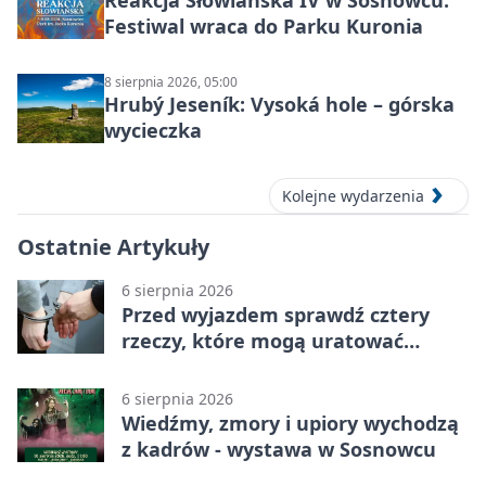
Reakcja Słowiańska IV w Sosnowcu.
Festiwal wraca do Parku Kuronia
8 sierpnia 2026, 05:00
Hrubý Jeseník: Vysoká hole – górska
wycieczka
Kolejne wydarzenia
Ostatnie Artykuły
6 sierpnia 2026
Przed wyjazdem sprawdź cztery
rzeczy, które mogą uratować
podróż
6 sierpnia 2026
Wiedźmy, zmory i upiory wychodzą
z kadrów - wystawa w Sosnowcu