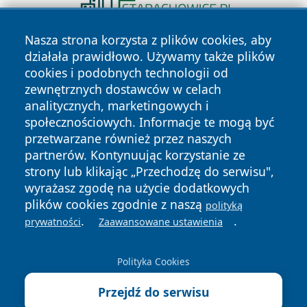
Nasza strona korzysta z plików cookies, aby
działała prawidłowo. Używamy także plików
cookies i podobnych technologii od
zewnętrznych dostawców w celach
analitycznych, marketingowych i
społecznościowych. Informacje te mogą być
Copyright © 2026 otososnowiec.pl Wszystkie prawa
przetwarzane również przez naszych
zastrzeżone.
partnerów. Kontynuując korzystanie ze
strony lub klikając „Przechodzę do serwisu",
wyrażasz zgodę na użycie dodatkowych
Polityka
Polityka
News
Autorzy
plików cookies zgodnie z naszą
polityką
Prywatności
Cookies
.
.
prywatności
Zaawansowane ustawienia
Polityka Cookies
Przejdź do serwisu