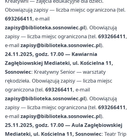
Kreatywni — zajęcia edukacyjne dla dzieci.
Obowiązują zapisy — liczba miejsc ograniczona (tel.
693266411
, e-mail
zapisy@biblioteka.sosnowiec.pl
). Obowiązują
zapisy — liczba miejsc ograniczona (tel.
693266411
,
e-mail
zapisy@biblioteka.sosnowiec.pl
).
24.11.2025, godz. 17.00 — Kawiarnia
Zagłębiowskiej Mediateki, ul. Kościelna 11,
Sosnowiec
: Kreatywny Senior — warsztaty
rękodzieła. Obowiązują zapisy — liczba miejsc
ograniczona (tel.
693266411
, e-mail
zapisy@biblioteka.sosnowiec.pl
). Obowiązują
zapisy — liczba miejsc ograniczona (tel.
693266411
,
e-mail
zapisy@biblioteka.sosnowiec.pl
).
25.11.2025, godz. 17.00 — Aula Zagłębiowskiej
Mediateki, ul. Kościelna 11, Sosnowiec
: Teatr Trip