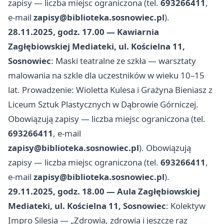
zapisy — liczba miejsc ograniczona (tel.
693266411
,
e-mail
zapisy@biblioteka.sosnowiec.pl
).
28.11.2025, godz. 17.00 — Kawiarnia
Zagłębiowskiej Mediateki, ul. Kościelna 11,
Sosnowiec
: Maski teatralne ze szkła — warsztaty
malowania na szkle dla uczestników w wieku 10–15
lat. Prowadzenie: Wioletta Kulesa i Grażyna Bieniasz z
Liceum Sztuk Plastycznych w Dąbrowie Górniczej.
Obowiązują zapisy — liczba miejsc ograniczona (tel.
693266411
, e-mail
zapisy@biblioteka.sosnowiec.pl
). Obowiązują
zapisy — liczba miejsc ograniczona (tel.
693266411
,
e-mail
zapisy@biblioteka.sosnowiec.pl
).
29.11.2025, godz. 18.00 — Aula Zagłębiowskiej
Mediateki, ul. Kościelna 11, Sosnowiec
: Kolektyw
Impro Silesia — „Zdrowia, zdrowia i jeszcze raz