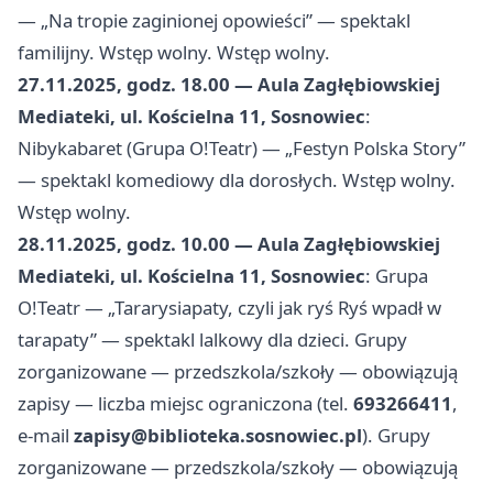
— „Na tropie zaginionej opowieści” — spektakl
familijny. Wstęp wolny. Wstęp wolny.
27.11.2025, godz. 18.00 — Aula Zagłębiowskiej
Mediateki, ul. Kościelna 11, Sosnowiec
:
Nibykabaret (Grupa O!Teatr) — „Festyn Polska Story”
— spektakl komediowy dla dorosłych. Wstęp wolny.
Wstęp wolny.
28.11.2025, godz. 10.00 — Aula Zagłębiowskiej
Mediateki, ul. Kościelna 11, Sosnowiec
: Grupa
O!Teatr — „Tararysiapaty, czyli jak ryś Ryś wpadł w
tarapaty” — spektakl lalkowy dla dzieci. Grupy
zorganizowane — przedszkola/szkoły — obowiązują
zapisy — liczba miejsc ograniczona (tel.
693266411
,
e-mail
zapisy@biblioteka.sosnowiec.pl
). Grupy
zorganizowane — przedszkola/szkoły — obowiązują