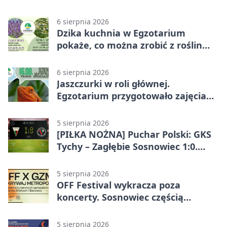
6 sierpnia 2026
Dzika kuchnia w Egzotarium
pokaże, co można zrobić z roślin
obok nas
6 sierpnia 2026
Jaszczurki w roli głównej.
Egzotarium przygotowało zajęcia
dla początkujących
5 sierpnia 2026
[PIŁKA NOŻNA] Puchar Polski: GKS
Tychy – Zagłębie Sosnowiec 1:0.
Gospodarze rozstrzygnęli mecz
przed przerwą
5 sierpnia 2026
OFF Festival wykracza poza
koncerty. Sosnowiec częścią
odkrywania Metropolii
5 sierpnia 2026