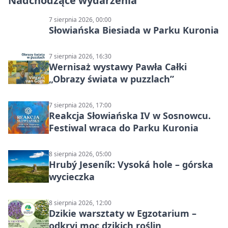
Nadchodzące wydarzenia
7 sierpnia 2026, 00:00
Słowiańska Biesiada w Parku Kuronia
7 sierpnia 2026, 16:30
Wernisaż wystawy Pawła Całki
„Obrazy świata w puzzlach”
7 sierpnia 2026, 17:00
Reakcja Słowiańska IV w Sosnowcu.
Festiwal wraca do Parku Kuronia
8 sierpnia 2026, 05:00
Hrubý Jeseník: Vysoká hole – górska
wycieczka
8 sierpnia 2026, 12:00
Dzikie warsztaty w Egzotarium –
odkryj moc dzikich roślin