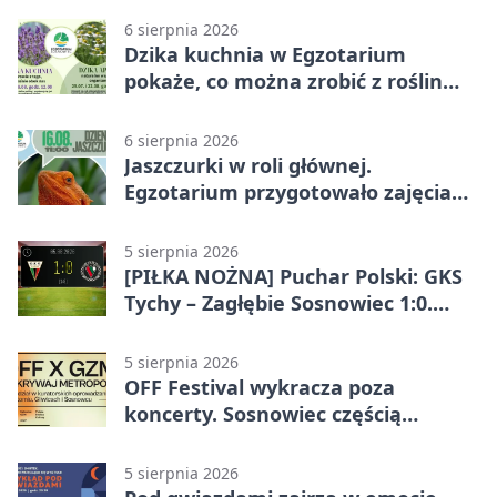
6 sierpnia 2026
Dzika kuchnia w Egzotarium
pokaże, co można zrobić z roślin
obok nas
6 sierpnia 2026
Jaszczurki w roli głównej.
Egzotarium przygotowało zajęcia
dla początkujących
5 sierpnia 2026
[PIŁKA NOŻNA] Puchar Polski: GKS
Tychy – Zagłębie Sosnowiec 1:0.
Gospodarze rozstrzygnęli mecz
przed przerwą
5 sierpnia 2026
OFF Festival wykracza poza
koncerty. Sosnowiec częścią
odkrywania Metropolii
5 sierpnia 2026