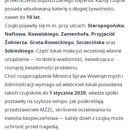
przekroczeniu dopuszczalnego stężenia. Każdy czujnik
posiada wbudowaną baterię o długiej żywotności,
nawet do
10 lat
.
Czujki pojawiły się m.in. przy ulicach:
Staropogońska
,
Naftowa
,
Kowalskiego
,
Zamenhofa
,
Przyjaciół
Żołnierza
,
Grota-Roweckiego
,
Szczecińska
oraz
Sobieskiego
. Część lokali miała już wcześniej własne
urządzenia — to dobra wiadomość, świadcząca o
rosnącej świadomości problemu.
Choć rozporządzenie Ministra Spraw Wewnętrznych i
Administracji wymaga od właścicieli lokali posiadania
takich czujników do
1 stycznia 2030
, władze spółki
postawiły na szybsze tempo. Jak podkreślają
przedstawiciele MZZL, skrócenie oczekiwania to
kwestia bezpieczeństwa — każdy dzień z czujką może
uchronić przed tragedią.