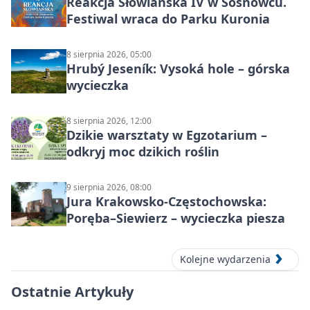
Reakcja Słowiańska IV w Sosnowcu.
Festiwal wraca do Parku Kuronia
8 sierpnia 2026, 05:00
Hrubý Jeseník: Vysoká hole – górska
wycieczka
8 sierpnia 2026, 12:00
Dzikie warsztaty w Egzotarium –
odkryj moc dzikich roślin
9 sierpnia 2026, 08:00
Jura Krakowsko-Częstochowska:
Poręba–Siewierz – wycieczka piesza
Kolejne wydarzenia
Ostatnie Artykuły