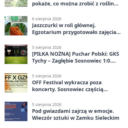
pokaże, co można zrobić z roślin
obok nas
6 sierpnia 2026
Jaszczurki w roli głównej.
Egzotarium przygotowało zajęcia
dla początkujących
5 sierpnia 2026
[PIŁKA NOŻNA] Puchar Polski: GKS
Tychy – Zagłębie Sosnowiec 1:0.
Gospodarze rozstrzygnęli mecz
przed przerwą
5 sierpnia 2026
OFF Festival wykracza poza
koncerty. Sosnowiec częścią
odkrywania Metropolii
5 sierpnia 2026
Pod gwiazdami zajrzą w emocje.
Wieczór sztuki w Zamku Sieleckim