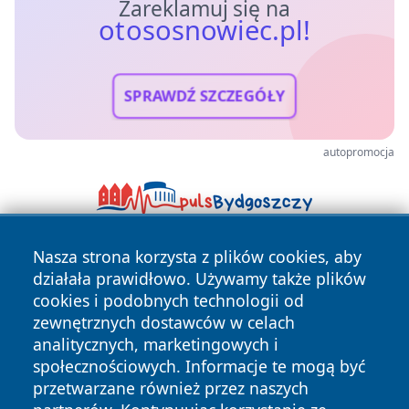
Zareklamuj się na
otososnowiec.pl!
SPRAWDŹ SZCZEGÓŁY
autopromocja
Nasza strona korzysta z plików cookies, aby
działała prawidłowo. Używamy także plików
cookies i podobnych technologii od
zewnętrznych dostawców w celach
analitycznych, marketingowych i
społecznościowych. Informacje te mogą być
Copyright © 2026 otososnowiec.pl Wszystkie prawa
zastrzeżone.
przetwarzane również przez naszych