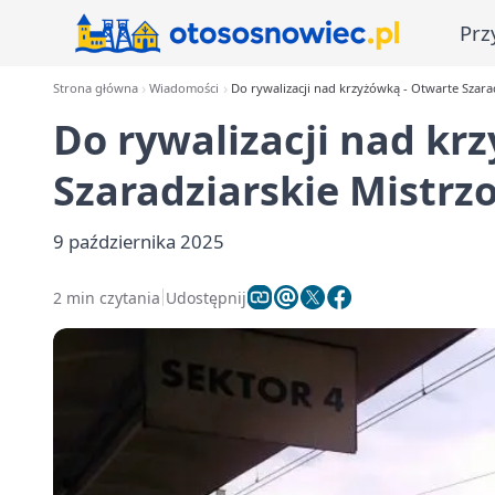
Prz
Strona główna
Wiadomości
Do rywalizacji nad krzyżówką - Otwarte Szar
Do rywalizacji nad kr
Szaradziarskie Mistr
9 października 2025
2 min czytania
Udostępnij