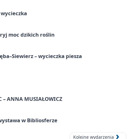
a wycieczka
ryj moc dzikich roślin
ba–Siewierz – wycieczka piesza
C – ANNA MUSIAŁOWICZ
ystawa w Bibliosferze
Kolejne wydarzenia