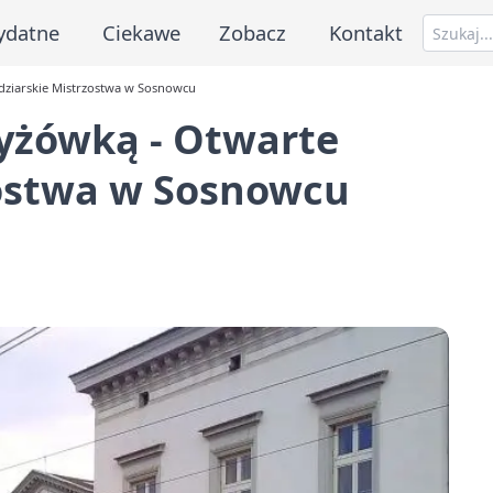
ydatne
Ciekawe
Zobacz
Kontakt
adziarskie Mistrzostwa w Sosnowcu
zyżówką - Otwarte
zostwa w Sosnowcu