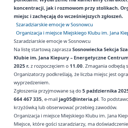
koncentracji, jak i rozmowom przy stolikach. Or
miejsc i zachęcają do wcześniejszych zgłoszeń.
Szaradziarskie emocje w Sosnowcu
Organizacja i miejsce Miejskiego Klubu im. Jana Ki
Szaradziarskie emocje w Sosnowcu
Na listę startową zaprasza
Sosnowiecka Sekcja Sz
Klubie im. Jana Kiepury – Energetyczne Centrum
2025 r.
z rozpoczęciem o
11.00
. Zmagania odbędą si
Organizatorzy podkreślają, że liczba miejsc jest ogr
wyprzedzeniem.
Zgłoszenia przyjmowane są do
5 października 2025
664 467 335
, e-mail
jag05@interia.pl
. To podstawo
krzyżówką lub obserwować przebieg zawodów.
Organizacja i miejsce Miejskiego Klubu im. Jana Kie
Miejsce, które gości szaradziarzy, ma doświadczeni