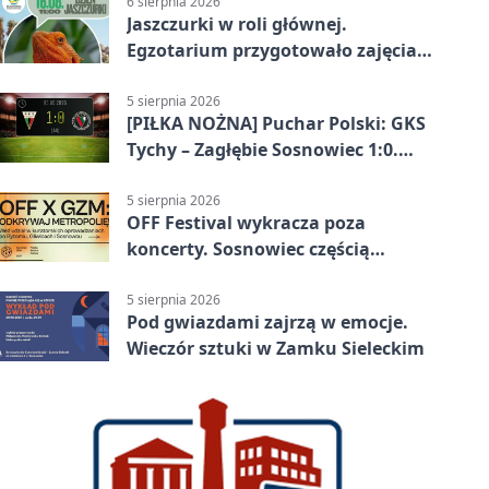
6 sierpnia 2026
Jaszczurki w roli głównej.
Egzotarium przygotowało zajęcia
dla początkujących
5 sierpnia 2026
[PIŁKA NOŻNA] Puchar Polski: GKS
Tychy – Zagłębie Sosnowiec 1:0.
Gospodarze rozstrzygnęli mecz
przed przerwą
5 sierpnia 2026
OFF Festival wykracza poza
koncerty. Sosnowiec częścią
odkrywania Metropolii
5 sierpnia 2026
Pod gwiazdami zajrzą w emocje.
Wieczór sztuki w Zamku Sieleckim