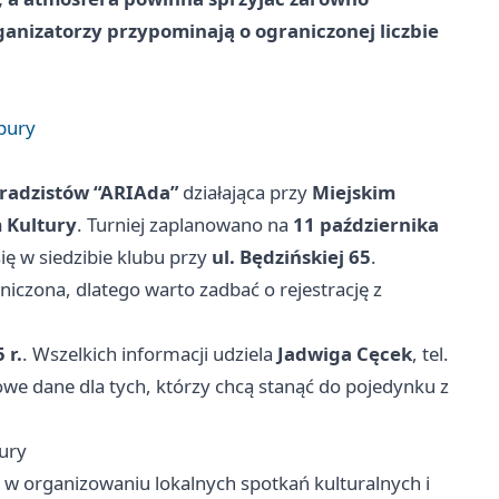
ganizatorzy przypominają o ograniczonej liczbie
epury
aradzistów “ARIAda”
działająca przy
Miejskim
 Kultury
. Turniej zaplanowano na
11 października
ę w siedzibie klubu przy
ul. Będzińskiej 65
.
aniczona, dlatego warto zadbać o rejestrację z
 r.
. Wszelkich informacji udziela
Jadwiga Cęcek
, tel.
we dane dla tych, którzy chcą stanąć do pojedynku z
pury
e w organizowaniu lokalnych spotkań kulturalnych i