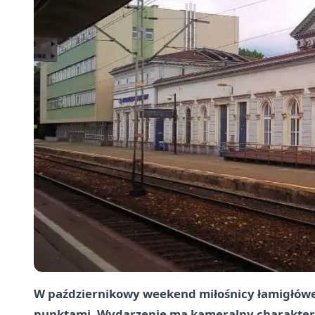
W październikowy weekend miłośnicy łamigłówek 
punktami. Wydarzenie ma kameralny charakter,