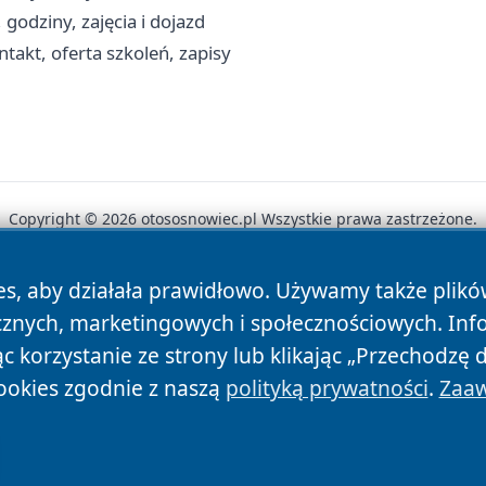
 godziny, zajęcia i dojazd
akt, oferta szkoleń, zapisy
Copyright © 2026 otososnowiec.pl Wszystkie prawa zastrzeżone.
es, aby działała prawidłowo. Używamy także plik
News
Autorzy
Polityka Prywatności
Polityka Cookie
cznych, marketingowych i społecznościowych. Inf
 korzystanie ze strony lub klikając „Przechodzę 
ookies zgodnie z naszą
polityką prywatności
.
Zaaw