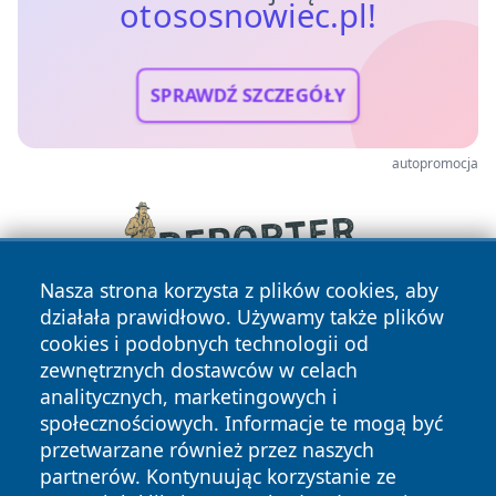
otososnowiec.pl!
SPRAWDŹ SZCZEGÓŁY
autopromocja
Nasza strona korzysta z plików cookies, aby
działała prawidłowo. Używamy także plików
cookies i podobnych technologii od
zewnętrznych dostawców w celach
analitycznych, marketingowych i
społecznościowych. Informacje te mogą być
przetwarzane również przez naszych
Copyright © 2026 otososnowiec.pl Wszystkie prawa
partnerów. Kontynuując korzystanie ze
zastrzeżone.