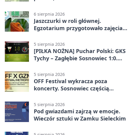
obok nas
6 sierpnia 2026
Jaszczurki w roli głównej.
Egzotarium przygotowało zajęcia
dla początkujących
5 sierpnia 2026
[PIŁKA NOŻNA] Puchar Polski: GKS
Tychy – Zagłębie Sosnowiec 1:0.
Gospodarze rozstrzygnęli mecz
przed przerwą
5 sierpnia 2026
OFF Festival wykracza poza
koncerty. Sosnowiec częścią
odkrywania Metropolii
5 sierpnia 2026
Pod gwiazdami zajrzą w emocje.
Wieczór sztuki w Zamku Sieleckim
5 sierpnia 2026